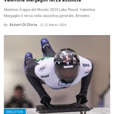
Skeleton Coppa del Mondo 2024 Lake Placid: Valentina
Margaglio è terza nella classifica generale; Amedeo ...
Azzurri Di Gloria
By
22 Marzo 2024
SKELETON