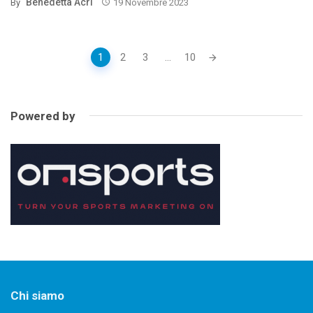
Benedetta Acri
By
19 Novembre 2023
Posts
1
2
3
...
10
navigation
Powered by
Chi siamo