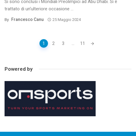
Si sono conclusi i Mondiali Preolimpici ad Abu Dhabi. Si è
trattato di un’ulteriore occasione ...
Francesco Canu
By
25 Maggio 2024
Posts
1
2
3
...
11
navigation
Powered by