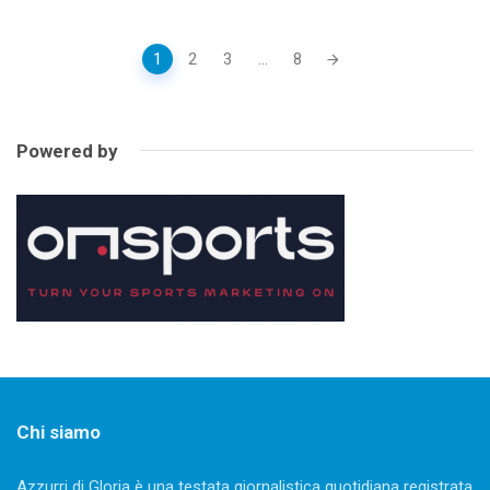
Posts
1
2
3
...
8
navigation
Powered by
Chi siamo
Azzurri di Gloria è una testata giornalistica quotidiana registrata