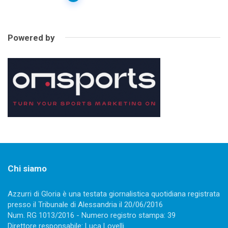
navigation
Powered by
Chi siamo
Azzurri di Gloria è una testata giornalistica quotidiana registrata
presso il Tribunale di Alessandria il 20/06/2016
Num. RG 1013/2016 - Numero registro stampa: 39
Direttore responsabile: Luca Lovelli