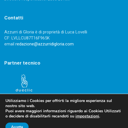
Contatti
Azzurri di Gloria è di proprietà di Luca Lovelli
CF: LVLLCU87T16F965K
email
redazione@azzurridigloria.com
Partner tecnico
Utilizziamo i Cookies per offrirti la migliore esperienza sul
nostro sito web.
Puoi avere maggiori informazioni riguardo ai Cookies Utilizzati
o decidere di disabilitarli recandoti su
impostazioni
.
Privacy Policy
-
Cookies Policy
Accetta