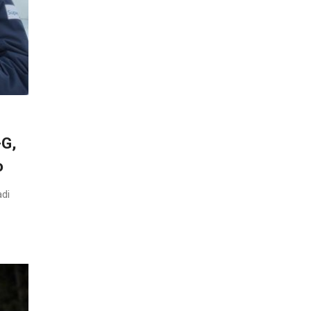
-G,
o
adi