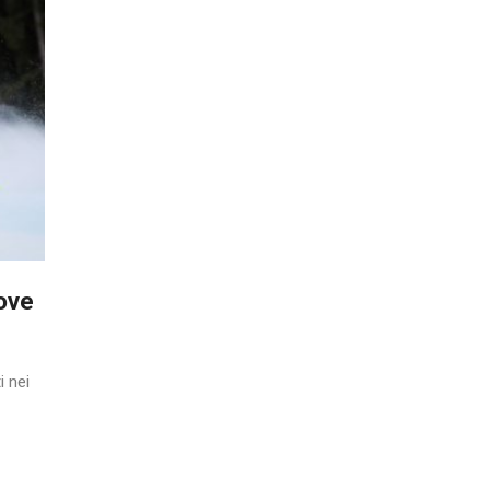
ove
i nei