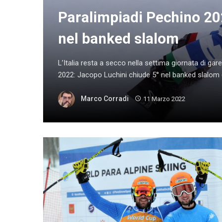
Paralimpiadi Pechino 20
nel banked slalom
L’Italia resta a secco nella settima giornata di gar
2022: Jacopo Luchini chiude 5° nel banked slalom 
Marco Corradi
11 Marzo 2022