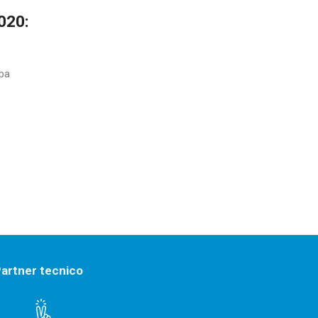
020:
ppa
artner tecnico