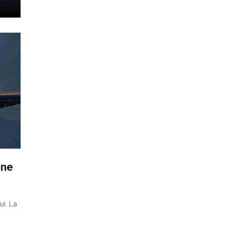
one
ui. La