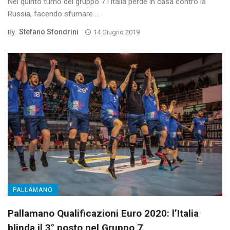
Nel quinto turno del gruppo 7 l’Italia perde in casa contro la
Russia, facendo sfumare ...
Stefano Sfondrini
By
14 Giugno 2019
PALLAMANO
Pallamano Qualificazioni Euro 2020: l’Italia
blinda il 3° posto nel Gruppo 7