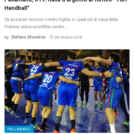
Handball”
Gli azzurrini vincono contro Egitto e i padroni di casa della
Francia, unica sconfitta contro ...
Stefano Sfondrini
By
28 Ottobre 2018
PALLAMANO