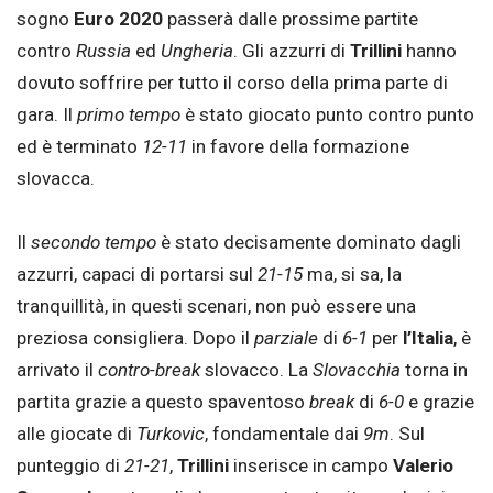
sogno
Euro 2020
passerà dalle prossime partite
contro
Russia
ed
Ungheria
. Gli azzurri di
Trillini
hanno
dovuto soffrire per tutto il corso della prima parte di
gara. Il
primo tempo
è stato giocato punto contro punto
ed è terminato
12-11
in favore della formazione
slovacca.
Il
secondo tempo
è stato decisamente dominato dagli
azzurri, capaci di portarsi sul
21-15
ma, si sa, la
tranquillità, in questi scenari, non può essere una
preziosa consigliera. Dopo il
parziale
di
6-1
per
l’Italia
, è
arrivato il
contro-break
slovacco. La
Slovacchia
torna in
partita grazie a questo spaventoso
break
di
6-0
e grazie
alle giocate di
Turkovic
, fondamentale dai
9m
. Sul
punteggio di
21-21
,
Trillini
inserisce in campo
Valerio