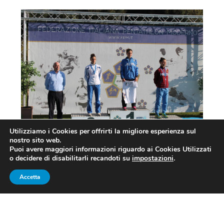
Utilizziamo i Cookies per offrirti la migliore esperienza sul
nostro sito web.
Il podio senior femminile 2019 con Alessandra Frezza,
Puoi avere maggiori informazioni riguardo ai Cookies Utilizzati
Alice Sotero e Irene Prampolini (foto FIPM)
o decidere di disabilitarli recandoti su
impostazioni
.
Accetta
PENTATHLON CAMPIONATI
ITALIANI 2019: I TITOLI SENIOR
E JUNIOR