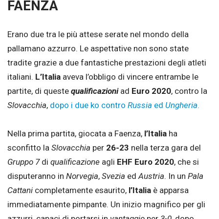
FAENZA
Erano due tra le più attese serate nel mondo della
pallamano azzurro. Le aspettative non sono state
tradite grazie a due fantastiche prestazioni degli atleti
italiani.
L’Italia
aveva l’obbligo di vincere entrambe le
partite, di queste
qualificazioni
ad
Euro 2020
, contro la
Slovacchia
,
dopo i due ko contro
Russia
ed
Ungheria
.
Nella prima partita, giocata a Faenza,
l’Italia
ha
sconfitto la
Slovacchia
per
26-23
nella terza gara del
Gruppo 7
di
qualificazione
agli
EHF Euro 2020
, che si
disputeranno in
Norvegia
,
Svezia
ed
Austria
. In un
Pala
Cattani
completamente esaurito,
l’Italia
è apparsa
immediatamente pimpante. Un inizio magnifico per gli
azzurri, capaci di portarsi in
vantaggio
per
3-0
, dopo