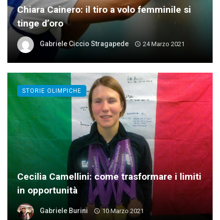
Chiara Cainero: il tiro a volo femminile si
tinge d’oro
Gabriele Ciccio Stragapede
24 Marzo 2021
STORIE OLIMPICHE
Cecilia Camellini: come trasformare i limiti
in opportunità
Gabriele Burini
10 Marzo 2021