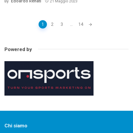
Edoardo Renati
By
21 Maggio 2023
Posts
1
2
3
...
14
navigation
Powered by
Chi siamo