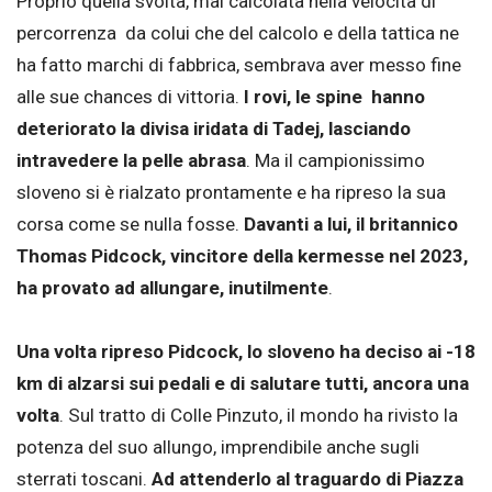
Proprio quella svolta, mal calcolata nella velocità di
percorrenza da colui che del calcolo e della tattica ne
ha fatto marchi di fabbrica, sembrava aver messo fine
alle sue chances di vittoria.
I rovi, le spine hanno
deteriorato la divisa iridata di Tadej, lasciando
intravedere la pelle abrasa
. Ma il campionissimo
sloveno si è rialzato prontamente e ha ripreso la sua
corsa come se nulla fosse.
Davanti a lui, il britannico
Thomas Pidcock, vincitore della kermesse nel 2023,
ha provato ad allungare, inutilmente
.
Una volta ripreso Pidcock, lo sloveno ha deciso ai -18
km di alzarsi sui pedali e di salutare tutti, ancora una
volta
. Sul tratto di Colle Pinzuto, il mondo ha rivisto la
potenza del suo allungo, imprendibile anche sugli
sterrati toscani.
Ad attenderlo al traguardo di Piazza