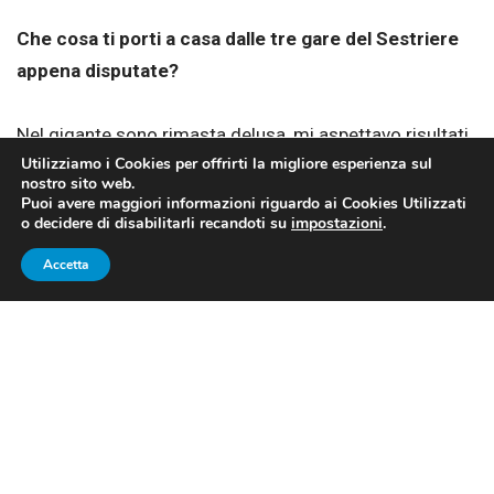
Che cosa ti porti a casa dalle tre gare del Sestriere
appena disputate?
Nel gigante sono rimasta delusa, mi aspettavo risultati
Utilizziamo i Cookies per offrirti la migliore esperienza sul
diversi ma, d’altra parte, si sa che lo sci è uno sport
nostro sito web.
molto variabile. In ogni caso, continuerò ad allenarmi
Puoi avere maggiori informazioni riguardo ai Cookies Utilizzati
o decidere di disabilitarli recandoti su
impostazioni
.
per farmi trovare pronta nelle prossime occasioni. Nello
slalom, invece, ho avuto una buona sciata, peccato per il
Accetta
piano perché sia nella prima che nella seconda manche
non sono stata veloce. Sono comunque riuscita a
portare a casa punti iridati e questa è una cosa positiva.
A quasi tre settimane dall’oro di Saalbach, come
giudichi la tua partecipazione alla kermesse
mondiale?