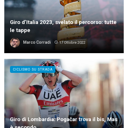
Giro d’Italia 2023, svelato il percorso: tutte
le tappe
Marco Corradi
17 Ottobre 2022
CICLISMO SU STRADA
Giro di Lombardia: Pogačar trova il bis, Mas
è secondo