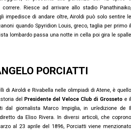
a correre. Riesce ad arrivare allo stadio Panathinaiko
i impedisce di andare oltre, Airoldi può solo sentire l
canoni quando Spyridion Louis, greco, taglia per primo i
ista lombardo passa una notte in cella poi gira le spall
 ANGELO PORCIATTI
i di Airoldi e Rivabella nelle olimpiadi di Atene, è quell
 storia del
Presidente del Veloce Club di Grosseto
e i
i dal giornalista Marco Impiglia, in un’edizione de I
diretto da Eliso Rivera. In diversi articoli, che copron
arzo al 23 aprile del 1896, Porciatti viene menzionat