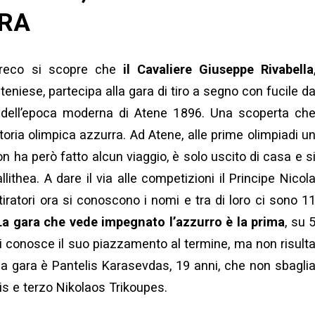
ARA
 greco si scopre che
il Cavaliere Giuseppe Rivabella
eniese, partecipa alla gara di tiro a segno con fucile d
i dell’epoca moderna di Atene 1896. Una scoperta ch
toria olimpica azzurra. Ad Atene, alle prime olimpiadi u
on ha però fatto alcun viaggio, è solo uscito di casa e s
llithea. A dare il via alle competizioni il Principe Nicol
tiratori ora si conoscono i nomi e tra di loro ci sono 1
La gara che vede impegnato l’azzurro è la prima
, su 
 si conosce il suo piazzamento al termine, ma non risult
 la gara è Pantelis Karasevdas, 19 anni, che non sbagli
is e terzo Nikolaos Trikoupes.