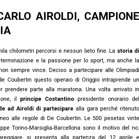
 CARLO AIROLDI, CAMPION
IA
mila chilometri percorsi e nessun lieto fine. La
storia d
terminazione e la passione per lo sport, ma anche l
oe non sempre vince. Deciso a partecipare alle Olimpiad
de Coubertin questo operaio di Origgio intraprende u
 prendere parte alla maratona. Una volta arrivato i
ione, il
principe Costantino
presidente onorario de
e ad Airoldi di partecipare
alla gara perché ritenut
oneo alle regole di De Coubertin. Le 500 pesetas vint
tappe Torino‐Marsiglia‐Barcellona sono il motivo del no
reggiare, si presenta alla partenza del 12 aprile 