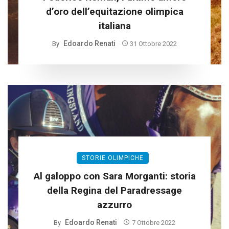
d’oro dell’equitazione olimpica
italiana
Edoardo Renati
By
31 Ottobre 2022
STORIE OLIMPICHE
Al galoppo con Sara Morganti: storia
della Regina del Paradressage
azzurro
Edoardo Renati
By
7 Ottobre 2022