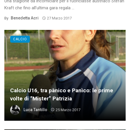
Una stagione da incorniciare per il fuoriclasse austriaco Stefan
Kraft che fino all’ultima gara regala ...
Benedetta Acri
By
27 Marzo 2017
CALCIO
Calcio U16, tra pànico e Panìco: le prime
volte di “Mister” Patrizia
Luca Tantillo
25 Marzo 2017