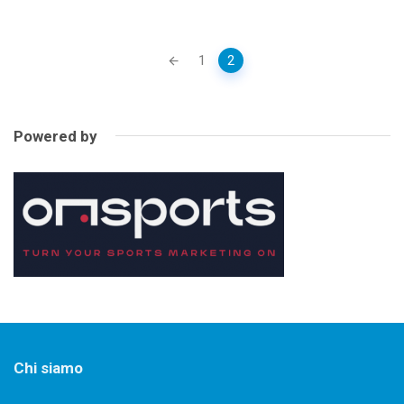
Posts
1
2
navigation
Powered by
Chi siamo