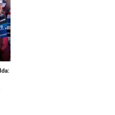
lda:
r