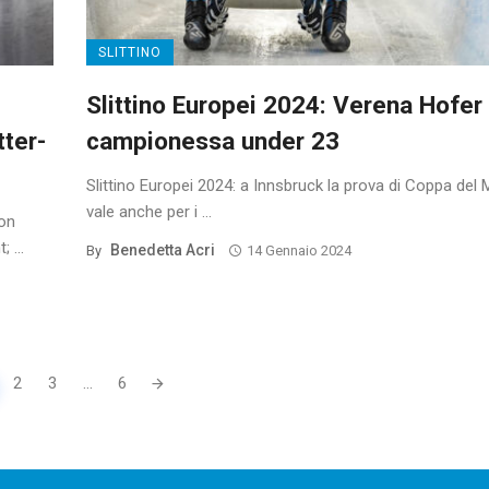
SLITTINO
Slittino Europei 2024: Verena Hofer
tter-
campionessa under 23
Slittino Europei 2024: a Innsbruck la prova di Coppa del
vale anche per i ...
ion
 ...
Benedetta Acri
By
14 Gennaio 2024
2
3
...
6