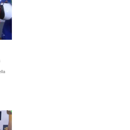
a
lla