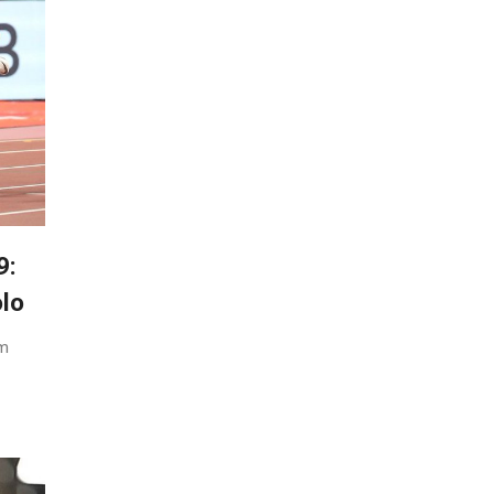
9:
olo
0m