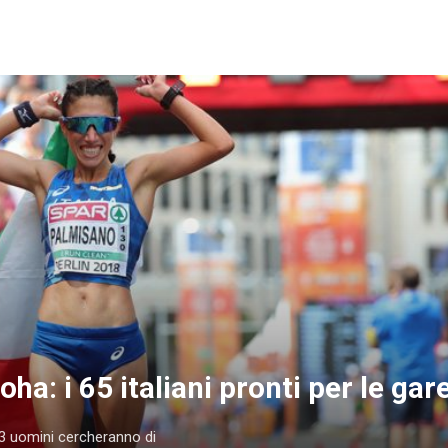
ha: i 65 italiani pronti per le gar
33 uomini cercheranno di