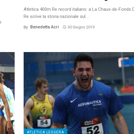
Atletica 400m Re record italiano: a La Chaux-de-Fonds 
Re scrive la storia nazionale sul ...
e
Benedetta Acri
By
30 Giugno 2019
ATLETICA LEGGERA