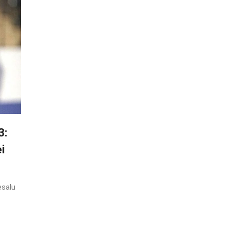
3:
i
esalu