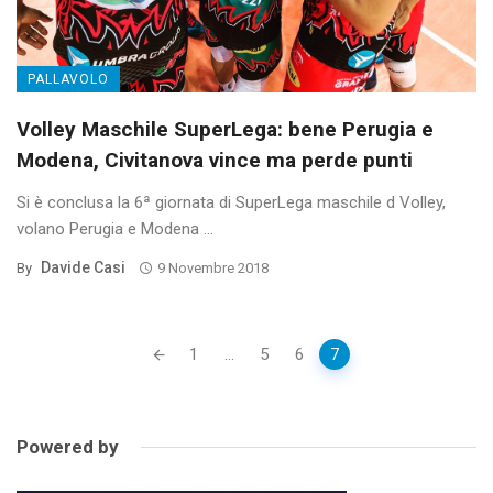
PALLAVOLO
Volley Maschile SuperLega: bene Perugia e
Modena, Civitanova vince ma perde punti
Si è conclusa la 6ª giornata di SuperLega maschile d Volley,
volano Perugia e Modena ...
Davide Casi
By
9 Novembre 2018
Posts
1
...
5
6
7
navigation
Powered by