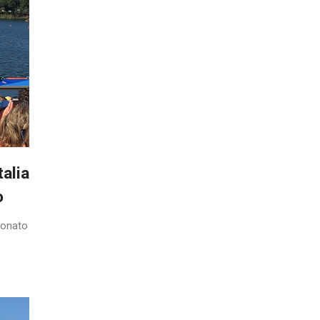
talia
o
pionato