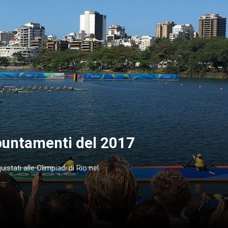
ppuntamenti del 2017
istati alle Olimpiadi di Rio nel
...