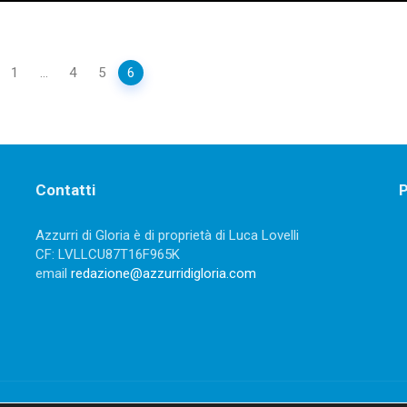
1
...
4
5
6
Contatti
P
Azzurri di Gloria è di proprietà di Luca Lovelli
CF: LVLLCU87T16F965K
email
redazione@azzurridigloria.com