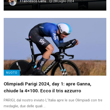
Francesco Canu
28 Luglio 2024
NUOTO
Olimpiadi Parigi 2024, day 1: apre Ganna,
chiude la 4×100. Ecco il tris azzurro
PARIGI, dal nostro inviato L’Italia apre le sue Olimpiadi con tre
medaglie, due delle quali ...