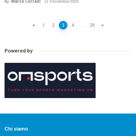
Marco Corradi
By
5 Dicembre 2023
Posts
1
2
3
4
...
20
navigation
Powered by
Chi siamo