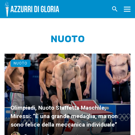
NUOTO
NUOTO
Olimpiadi, Nuoto Staffetta Maschile,
Miressi: “È una grande medaglia, ma non
sono felice della meccanica individuale”