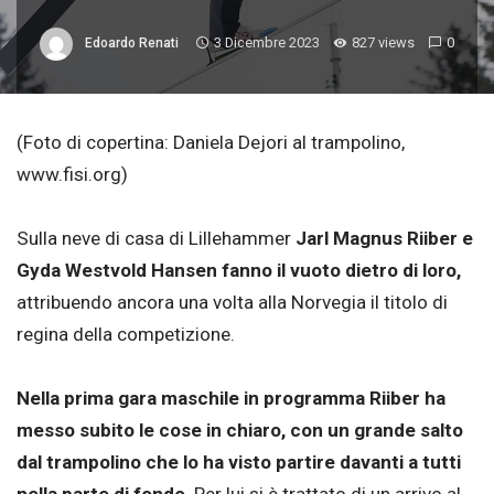
3 Dicembre 2023
827 views
0
Edoardo Renati
(Foto di copertina: Daniela Dejori al trampolino,
www.fisi.org)
Sulla neve di casa di Lillehammer
Jarl Magnus Riiber e
Gyda Westvold Hansen fanno il vuoto dietro di loro,
attribuendo ancora una volta alla Norvegia il titolo di
regina della competizione.
Nella prima gara maschile in programma Riiber ha
messo subito le cose in chiaro, con un grande salto
dal trampolino che lo ha visto partire davanti a tutti
nella parte di fondo
. Per lui si è trattato di un arrivo al