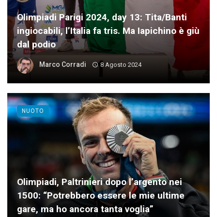
Olimpiadi Parigi 2024, day 13: Tita/Banti
ingiocabili, l’Italia fa tris. Ma Iapichino è giù
dal podio
Marco Corradi
8 Agosto 2024
NUOTO
Olimpiadi, Paltrinieri dopo l’argento nei
1500: “Potrebbero essere le mie ultime
gare, ma ho ancora tanta voglia”