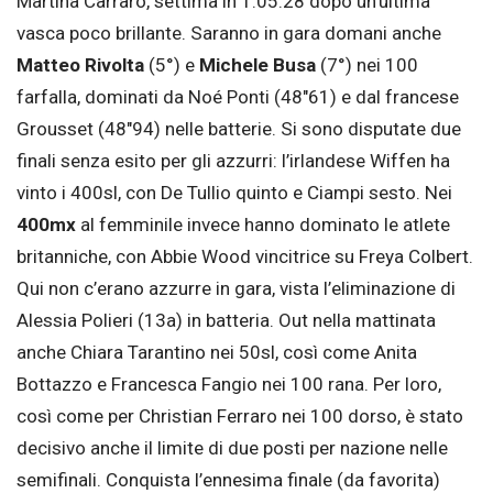
Martina Carraro, settima in 1.05.28 dopo un’ultima
vasca poco brillante. Saranno in gara domani anche
Matteo Rivolta
(5°) e
Michele Busa
(7°) nei 100
farfalla, dominati da Noé Ponti (48″61) e dal francese
Grousset (48″94) nelle batterie. Si sono disputate due
finali senza esito per gli azzurri: l’irlandese Wiffen ha
vinto i 400sl, con De Tullio quinto e Ciampi sesto. Nei
400mx
al femminile invece hanno dominato le atlete
britanniche, con Abbie Wood vincitrice su Freya Colbert.
Qui non c’erano azzurre in gara, vista l’eliminazione di
Alessia Polieri (13a) in batteria. Out nella mattinata
anche Chiara Tarantino nei 50sl, così come Anita
Bottazzo e Francesca Fangio nei 100 rana. Per loro,
così come per Christian Ferraro nei 100 dorso, è stato
decisivo anche il limite di due posti per nazione nelle
semifinali. Conquista l’ennesima finale (da favorita)