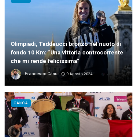
Olimpiadi, Taddeucci bronzo nel nuoto di
fondo 10 Km: “Una vittoria controcorrente
che mi rende felicissima”
Francesco Canu
9 Agosto 2024
CANOA