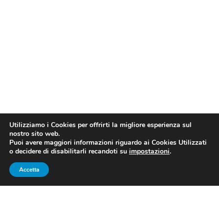
Utilizziamo i Cookies per offrirti la migliore esperienza sul
nostro sito web.
Puoi avere maggiori informazioni riguardo ai Cookies Utilizzati
o decidere di disabilitarli recandoti su
impostazioni
.
FONTE: Ilaria Panzera
Accetta
San Martino perde il secondo
posto. Al suo posto la Virtus