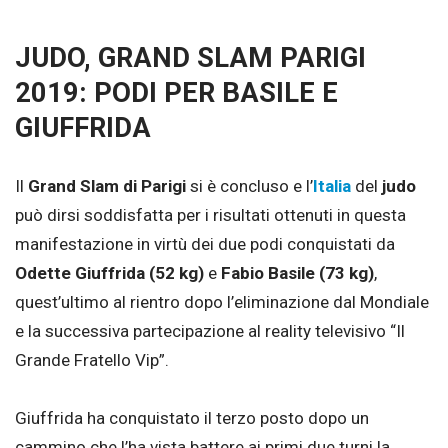
JUDO, GRAND SLAM PARIGI
2019: PODI PER BASILE E
GIUFFRIDA
Il
Grand Slam di Parigi
si è concluso e l’
Italia
del
judo
può dirsi soddisfatta per i risultati ottenuti in questa
manifestazione in virtù dei due podi conquistati da
Odette Giuffrida (52 kg)
e
Fabio Basile (73 kg)
,
quest’ultimo al rientro dopo l’eliminazione dal Mondiale
e la successiva partecipazione al reality televisivo “Il
Grande Fratello Vip”.
Giuffrida ha conquistato il terzo posto dopo un
cammino che l’ha vista battere ai primi due turni la