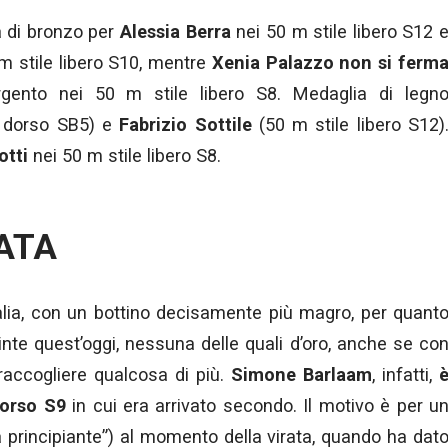
 di bronzo per
Alessia Berra
nei 50 m stile libero S12 
m stile libero S10, mentre
Xenia Palazzo non si ferm
gento nei 50 m stile libero S8. Medaglia di legn
 dorso SB5) e
Fabrizio Sottile
(50 m stile libero S12)
otti
nei 50 m stile libero S8.
ATA
Italia, con un bottino decisamente più magro, per quant
inte quest’oggi, nessuna delle quali d’oro, anche se co
 raccogliere qualcosa di più.
Simone Barlaam
, infatti,
dorso S9
in cui era arrivato secondo. Il motivo è per u
da principiante”) al momento della virata, quando ha dat