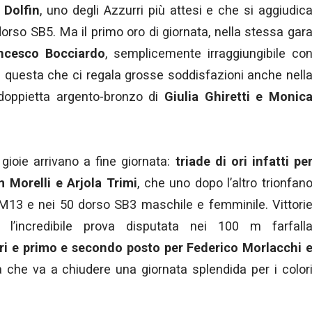
 Dolfin
, uno degli Azzurri più attesi e che si aggiudic
orso SB5. Ma il primo oro di giornata, nella stessa gar
ncesco Bocciardo
, semplicemente irraggiungibile co
ra questa che ci regala grosse soddisfazioni anche nell
 doppietta argento-bronzo di
Giulia Ghiretti e Monic
gioie arrivano a fine giornata:
triade di ori infatti pe
em Morelli e Arjola Trimi
, che uno dopo l’altro trionfan
SM13 e nei 50 dorso SB3 maschile e femminile. Vittori
 l’incredibile prova disputata nei 100 m farfall
ri e primo e secondo posto per Federico Morlacchi 
a che va a chiudere una giornata splendida per i color