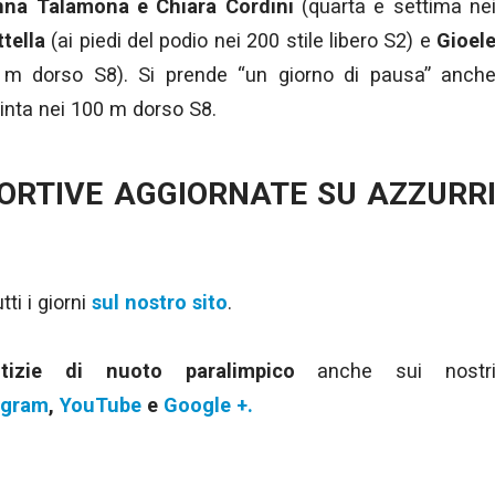
nna Talamona e Chiara Cordini
(quarta e settima ne
ttella
(ai piedi del podio nei 200 stile libero S2) e
Gioel
 m dorso S8). Si prende “un giorno di pausa” anch
uinta nei 100 m dorso S8.
PORTIVE AGGIORNATE SU AZZURR
ti i giorni
sul nostro sito
.
otizie di nuoto paralimpico
anche sui nostr
agram
,
YouTube
e
Google +.