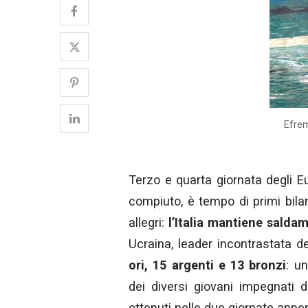
Efrem
Terzo e quarta giornata degli E
compiuto, è tempo di primi bila
allegri:
l’Italia mantiene saldam
Ucraina, leader incontrastata d
ori, 15 argenti e 13 bronzi
: u
dei diversi giovani impegnati d
ottenuti nelle due giornate appe