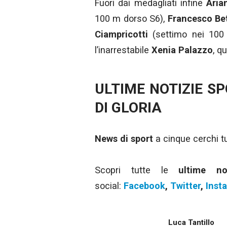
Fuori dai medagliati infine
Aria
100 m dorso S6),
Francesco Be
Ciampricotti
(settimo nei 100
l’inarrestabile
Xenia Palazzo
, q
ULTIME NOTIZIE S
DI GLORIA
News di sport
a cinque cerchi tut
Scopri tutte le
ultime n
social:
Facebook
,
Twitter
,
Inst
Luca Tantillo