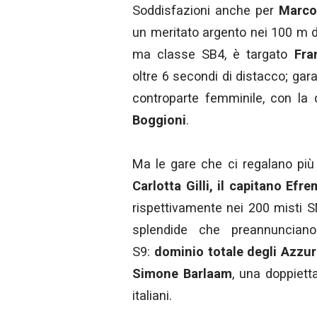
Soddisfazioni anche per
Marco
un meritato argento nei 100 m d
ma classe SB4, è targato
Fra
oltre 6 secondi di distacco; ga
controparte femminile, con la
Boggioni
.
Ma le gare che ci regalano più 
Carlotta Gilli, il capitano Efr
rispettivamente nei 200 misti 
splendide che preannunciano
S9:
dominio totale degli Azzur
Simone Barlaam
, una doppiett
italiani.