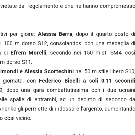
”, vietate dal regolamento e che ne hanno compromess
vi per gioire:
Alessia Berra
, dopo il quarto posto d
nei 100 m dorso S12, consolandosi con una medaglia d
a di
Efrem Morelli
, secondo nei 150 misti SM4, cos
 m dorso S11.
imondi e Alessia Scortechini
nei 50 m stile libero S10
i giornata, con
Federico Bicelli a soli 0.11 second
’99, dopo una gara combattutissima con i due ucrain
alle spalle di entrambi, ad un decimo di secondo d
Hrynenko gli permette di indossare l’argento, aumentand
o così vicino.