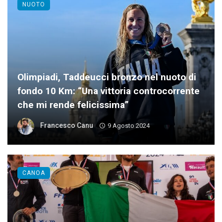
NUOTO
Olimpiadi, Taddeucci bronzo nel nuoto di
fondo 10 Km: “Una vittoria controcorrente
che mi rende felicissima”
Francesco Canu
9 Agosto 2024
CANOA