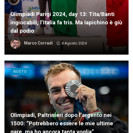
Olimpiadi Parigi 2024, day 13: Tita/Banti
ingiocabili, l’Italia fa tris. Ma Iapichino è giù
dal podio
Marco Corradi
8 Agosto 2024
NUOTO
Olimpiadi, Paltrinieri dopo l’argento nei
1500: “Potrebbero essere le mie ultime
gare, ma ho ancora tanta voglia”