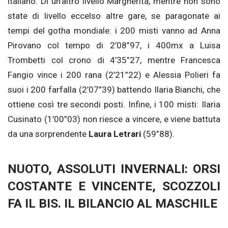
italiano. Di un’altro livello Margherita, mentre non sono
state di livello eccelso altre gare, se paragonate ai
tempi del gotha mondiale: i 200 misti vanno ad Anna
Pirovano col tempo di 2’08”97, i 400mx a Luisa
Trombetti col crono di 4’35”27, mentre Francesca
Fangio vince i 200 rana (2’21”22) e Alessia Polieri fa
suoi i 200 farfalla (2’07”39) battendo Ilaria Bianchi, che
ottiene così tre secondi posti. Infine, i 100 misti: Ilaria
Cusinato (1’00”03) non riesce a vincere, e viene battuta
da una sorprendente
Laura Letrari
(59”88).
NUOTO, ASSOLUTI INVERNALI: ORSI
COSTANTE E VINCENTE, SCOZZOLI
FA IL BIS. IL BILANCIO AL MASCHILE