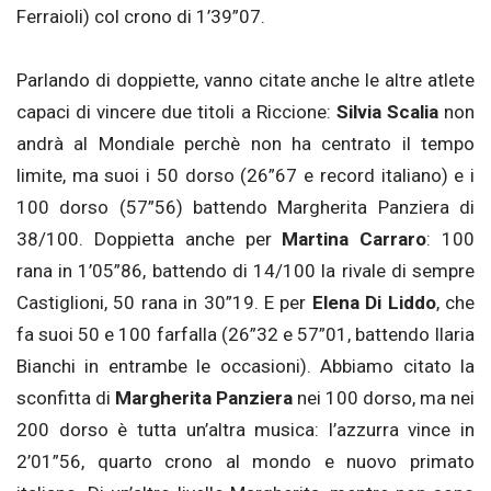
Ferraioli) col crono di 1’39”07.
Parlando di doppiette, vanno citate anche le altre atlete
capaci di vincere due titoli a Riccione:
Silvia Scalia
non
andrà al Mondiale perchè non ha centrato il tempo
limite, ma suoi i 50 dorso (26”67 e record italiano) e i
100 dorso (57”56) battendo Margherita Panziera di
38/100. Doppietta anche per
Martina Carraro
: 100
rana in 1’05”86, battendo di 14/100 la rivale di sempre
Castiglioni, 50 rana in 30”19. E per
Elena Di Liddo
, che
fa suoi 50 e 100 farfalla (26”32 e 57”01, battendo Ilaria
Bianchi in entrambe le occasioni). Abbiamo citato la
sconfitta di
Margherita Panziera
nei 100 dorso, ma nei
200 dorso è tutta un’altra musica: l’azzurra vince in
2’01”56, quarto crono al mondo e nuovo primato