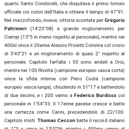
quarto Santo Condorelli, che disputava il primo torneo
ufficiale coi colori dell’Italia e ottiene il tempo di 47”91.
Nel mezzofondo, invece, vittoria scontata per
Gregorio
Paltrinieri
(14’25”08) e grande miglioramento per
Ciampi (13”5 in meno rispetto al personale), mentre nei
400sl vince il 20enne Alessio Proietti Colonna col crono
di 3’43”21 e un miglioramento di quasi 2” rispetto al
personale. Capitolo farfalla: i 50 sono andati a Orsi,
mentre nei 100 Rivolta (campione europeo vasca corta)
vince la sfida interna con Piero Codia (campione
europeo vasca lunga), chiudendo in 51”17 e battendolo
di due decimi, e i 200 vanno a
Federico Burdisso
col
personale in 1’54”33. Il 17enne pavese cresce e batte
una certezza come Carini, precedendolo di 22/100.
Capitolo misti:
Thomas Ceccon
batte il record italiano
di 1”3 e vince in 1’53”96, mentre i 400mx vanno al