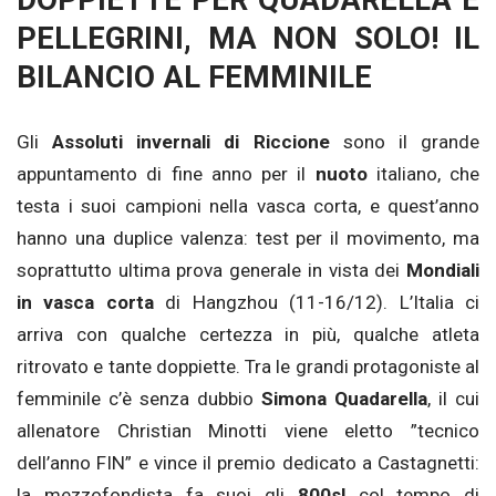
DOPPIETTE PER QUADARELLA E
PELLEGRINI, MA NON SOLO! IL
BILANCIO AL FEMMINILE
Gli
Assoluti invernali di Riccione
sono il grande
appuntamento di fine anno per il
nuoto
italiano, che
testa i suoi campioni nella vasca corta, e quest’anno
hanno una duplice valenza: test per il movimento, ma
soprattutto ultima prova generale in vista dei
Mondiali
in vasca corta
di Hangzhou (11-16/12). L’Italia ci
arriva con qualche certezza in più, qualche atleta
ritrovato e tante doppiette. Tra le grandi protagoniste al
femminile c’è senza dubbio
Simona Quadarella
, il cui
allenatore Christian Minotti viene eletto ”tecnico
dell’anno FIN” e vince il premio dedicato a Castagnetti:
la mezzofondista fa suoi gli
800sl
col tempo di