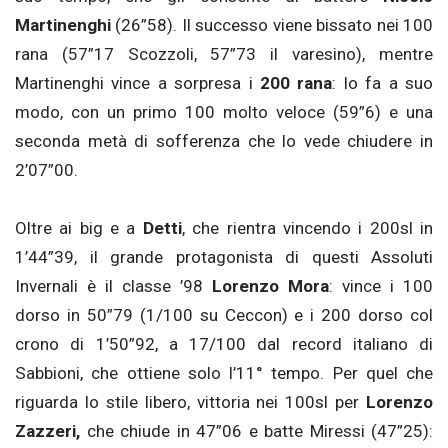
Martinenghi
(26”58). Il successo viene bissato nei 100
rana (57”17 Scozzoli, 57”73 il varesino), mentre
Martinenghi vince a sorpresa i
200 rana
: lo fa a suo
modo, con un primo 100 molto veloce (59”6) e una
seconda metà di sofferenza che lo vede chiudere in
2’07”00.
Oltre ai big e a
Detti
, che rientra vincendo i 200sl in
1’44”39, il grande protagonista di questi Assoluti
Invernali è il classe ’98
Lorenzo Mora
: vince i 100
dorso in 50”79 (1/100 su Ceccon) e i 200 dorso col
crono di 1’50”92, a 17/100 dal record italiano di
Sabbioni, che ottiene solo l’11° tempo. Per quel che
riguarda lo stile libero, vittoria nei 100sl per
Lorenzo
Zazzeri,
che chiude in 47”06 e batte Miressi (47”25):