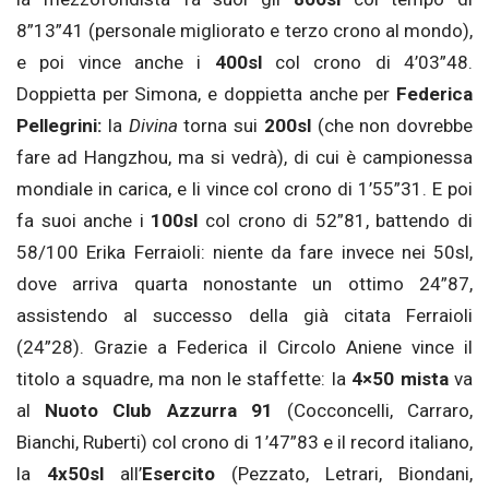
8”13”41 (personale migliorato e terzo crono al mondo),
e poi vince anche i
400sl
col crono di 4’03”48.
Doppietta per Simona, e doppietta anche per
Federica
Pellegrini:
la
Divina
torna sui
200sl
(che non dovrebbe
fare ad Hangzhou, ma si vedrà), di cui è campionessa
mondiale in carica, e li vince col crono di 1’55”31. E poi
fa suoi anche i
100sl
col crono di 52”81, battendo di
58/100 Erika Ferraioli: niente da fare invece nei 50sl,
dove arriva quarta nonostante un ottimo 24”87,
assistendo al successo della già citata Ferraioli
(24”28). Grazie a Federica il Circolo Aniene vince il
titolo a squadre, ma non le staffette: la
4×50 mista
va
al
Nuoto Club Azzurra 91
(Cocconcelli, Carraro,
Bianchi, Ruberti) col crono di 1’47”83 e il record italiano,
la
4x50sl
all’
Esercito
(Pezzato, Letrari, Biondani,