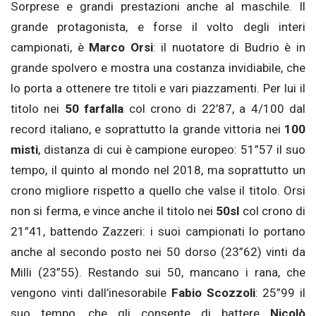
Sorprese e grandi prestazioni anche al maschile. Il
grande protagonista, e forse il volto degli interi
campionati, è
Marco Orsi
: il nuotatore di Budrio è in
grande spolvero e mostra una costanza invidiabile, che
lo porta a ottenere tre titoli e vari piazzamenti. Per lui il
titolo nei
50 farfalla
col crono di 22’87, a 4/100 dal
record italiano, e soprattutto la grande vittoria nei
100
misti
, distanza di cui è campione europeo: 51”57 il suo
tempo, il quinto al mondo nel 2018, ma soprattutto un
crono migliore rispetto a quello che valse il titolo. Orsi
non si ferma, e vince anche il titolo nei
50sl
col crono di
21”41, battendo Zazzeri: i suoi campionati lo portano
anche al secondo posto nei 50 dorso (23”62) vinti da
Milli (23”55). Restando sui 50, mancano i rana, che
vengono vinti dall’inesorabile
Fabio Scozzoli
: 25”99 il
suo tempo, che gli consente di battere
Nicolò