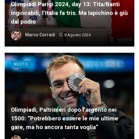
Olimpiadi Parigi 2024, day 13: Tita/Banti
ingiocabili, l’Italia fa tris. Ma Iapichino è giù
dal podio
Marco Corradi
8 Agosto 2024
NUOTO
Olimpiadi, Paltrinieri dopo l’argento nei
1500: “Potrebbero essere le mie ultime
gare, ma ho ancora tanta voglia”