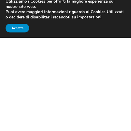
Utilizziamo i Cookies per offrirti la migliore esperienza sul
nostro sito web.
Puoi avere maggiori informazioni riguardo ai Cookies Utilizzati
o decidere di disabilitarli recandoti su
impostazioni
.
Accetta
CDM SCI ALPINO: VELOCITÀ E
GIGANTE NON PORTANO
NESSUN PODIO NEL WEEKEND
CASALINGO
Il weekend di casa genera sempre un’attesa particolare,
ma non ha portato nessun podio all’Italia dello sci
alpino, che prosegue la sua stagione in tono minore
rispetto alla super-annata 2016-17 (43 podi!):
Super-G
e discesa in Val Gardena
e poi
slalom gigante in Alta
Badia
(sulla Gran Risa), era questo il programma della