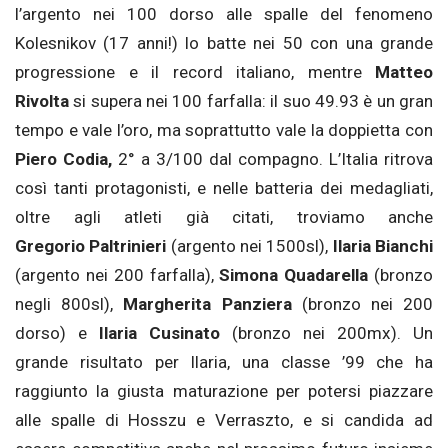
l’argento nei 100 dorso alle spalle del fenomeno
Kolesnikov (17 anni!) lo batte nei 50 con una grande
progressione e il record italiano, mentre
Matteo
Rivolta
si supera nei 100 farfalla: il suo 49.93 è un gran
tempo e vale l’oro, ma soprattutto vale la doppietta con
Piero Codia,
2° a 3/100 dal compagno. L’Italia ritrova
così tanti protagonisti, e nelle batteria dei medagliati,
oltre agli atleti già citati, troviamo anche
Gregorio Paltrinieri
(argento nei 1500sl),
Ilaria Bianchi
(argento nei 200 farfalla),
Simona Quadarella
(bronzo
negli 800sl),
Margherita Panziera
(bronzo nei 200
dorso) e
Ilaria Cusinato
(bronzo nei 200mx). Un
grande risultato per Ilaria, una classe ’99 che ha
raggiunto la giusta maturazione per potersi piazzare
alle spalle di Hosszu e Verraszto, e si candida ad