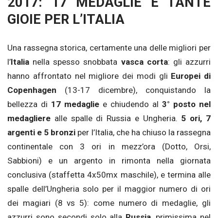
2017: 17 MEDAGLIE E TANTE
GIOIE PER L’ITALIA
Una rassegna storica, certamente una delle migliori per
l’
Italia
nella spesso snobbata
vasca corta
: gli azzurri
hanno affrontato nel migliore dei modi gli
Europei di
Copenhagen
(13-17 dicembre), conquistando la
bellezza di
17 medaglie
e chiudendo al
3° posto nel
medagliere
alle spalle di Russia e Ungheria.
5 ori, 7
argenti e 5 bronzi
per l’Italia, che ha chiuso la rassegna
continentale con 3 ori in mezz’ora (Dotto, Orsi,
Sabbioni) e un argento in rimonta nella giornata
conclusiva (staffetta 4x50mx maschile), e termina alle
spalle dell’Ungheria solo per il maggior numero di ori
dei magiari (8 vs 5): come numero di medaglie, gli
azzurri sono secondi solo alla
Russia
, primissima nel