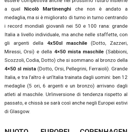
essere competitiva anche nel prossimo futuro insieme
a quel
Nicolò Martinenghi
che non è andato a
medaglia, ma si è migliorato di turno in turno centrando
i record mondiali giovanili nei 50 e 100 rana: grande
Italia a livello individuale, ma anche nelle staffette, con
gli argenti della
4x50sl maschile
(Dotto, Zazzeri,
Miressi, Orsi) e della
4×50 mista maschile
(Sabbioni,
Scozzoli, Codia, Dotto) che si sommano al bronzo della
4×50 sl mista
(Dotto, Orsi, Pellegrini, Ferraioli). Grande
Italia, e tra l’altro è un’Italia trainata dagli uomini: ben 12
medaglie (5 ori, 6 argenti e un bronzo) arrivano dagli
atleti al maschile. Un’inversione di tendenza rispetto al
passato, e chissà se sarà così anche negli Europei estivi
di Glasgow.
NUOTO, EUROPEI COPENHAGEN