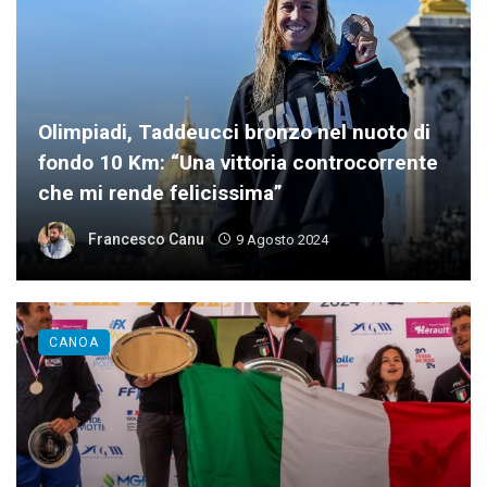
Olimpiadi, Taddeucci bronzo nel nuoto di
fondo 10 Km: “Una vittoria controcorrente
che mi rende felicissima”
Francesco Canu
9 Agosto 2024
CANOA