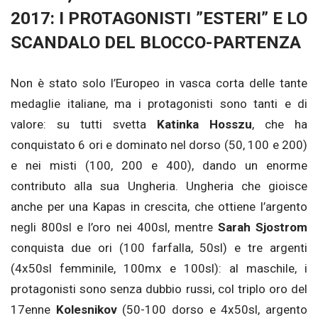
2017: I PROTAGONISTI ”ESTERI” E LO
SCANDALO DEL BLOCCO-PARTENZA
Non è stato solo l’Europeo in vasca corta delle tante
medaglie italiane, ma i protagonisti sono tanti e di
valore: su tutti svetta
Katinka Hosszu
, che ha
conquistato 6 ori e dominato nel dorso (50, 100 e 200)
e nei misti (100, 200 e 400), dando un enorme
contributo alla sua Ungheria. Ungheria che gioisce
anche per una Kapas in crescita, che ottiene l’argento
negli 800sl e l’oro nei 400sl, mentre
Sarah Sjostrom
conquista due ori (100 farfalla, 50sl) e tre argenti
(4x50sl femminile, 100mx e 100sl): al maschile, i
protagonisti sono senza dubbio russi, col triplo oro del
17enne
Kolesnikov
(50-100 dorso e 4x50sl, argento