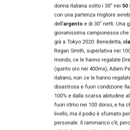
donna italiana sotto i 30” nei
50 
con una partenza migliore avrebb
dell’
argento
e di 30” netti. Una 
giovanissima campionessa che po
già a Tokyo 2020: Benedetta,
cl
Regan Smith, superlativa nei 100
mondo, ce le hanno regalate Dres
(quinto oro nei 400mx), Adam Peat
italiano, non ce le hanno regalat
disastrosa e fuori condizione Il
100% e dalla scarsa abitudine a
fuori ritmo nei 100 dorso, e ha 
livello, ma il podio è sfumato pe
personale. Il rammarico c’è, per