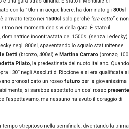
o e una gara straordinaria. È stato il Mondiale di
ziato con la 10km in acque libere, ha dominato gli
800sl
è arrivato terzo nei
1500sl
solo perchè
“era cotto”
e non
ritmo nei momenti decisivi della gara. È stato il
, dominatrice incontrastata dei 1500sl (senza Ledecky)
edecky negli 800sl, spaventando lo squalo statunitense.
le Detti
(bronzo, 400sl) e
Martina Carraro
(bronzo, 100
detta Pilato
, la predestinata del nuoto italiano. Quando
a i 30” negli Assoluti di Riccione e si era qualificata ai
vevano pronosticato un roseo
futuro
per la giovanissima
babilmente, si sarebbe aspettato un così roseo
presente
 ce l’aspettavamo, ma nessuno ha avuto il coraggio di
 tempo strepitoso nella semifinale, diventando la prima