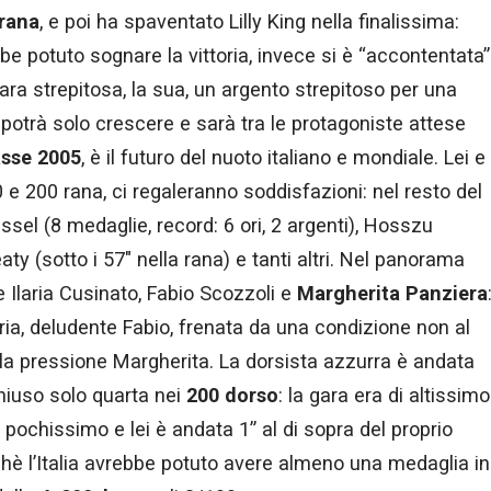
rana
, e poi ha spaventato Lilly King nella finalissima:
e potuto sognare la vittoria, invece si è “accontentata”
gara strepitosa, la sua, un argento strepitoso per una
trà solo crescere e sarà tra le protagoniste attese
asse 2005
, è il futuro del nuoto italiano e mondiale. Lei e
 e 200 rana, ci regaleranno soddisfazioni: nel resto del
sel (8 medaglie, record: 6 ori, 2 argenti), Hosszu
y (sotto i 57″ nella rana) e tanti altri. Nel panorama
e Ilaria Cusinato, Fabio Scozzoli e
Margherita Panziera
aria, deludente Fabio, frenata da una condizione non al
lla pressione Margherita. La dorsista azzurra è andata
chiuso solo quarta nei
200 dorso
: la gara era di altissimo
r pochissimo e lei è andata 1” al di sopra del proprio
chè l’Italia avrebbe potuto avere almeno una medaglia in