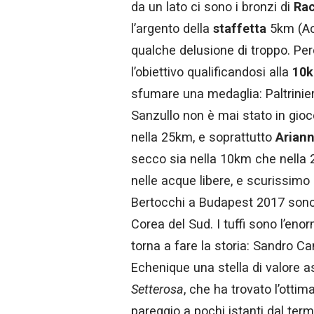
da un lato ci sono i bronzi di
Rac
l’argento della
staffetta
5km (Acer
qualche delusione di troppo. Pe
l’obiettivo qualificandosi alla
10k
sfumare una medaglia: Paltrinier
Sanzullo non è mai stato in gioc
nella 25km, e soprattutto
Ariann
secco sia nella 10km che nella 
nelle acque libere, e scurissimo
Bertocchi a Budapest 2017 sono u
Corea del Sud. I tuffi sono l’en
torna a fare la storia: Sandro C
Echenique una stella di valore a
Setterosa
, che ha trovato l’ottim
pareggio a pochi istanti dal termi