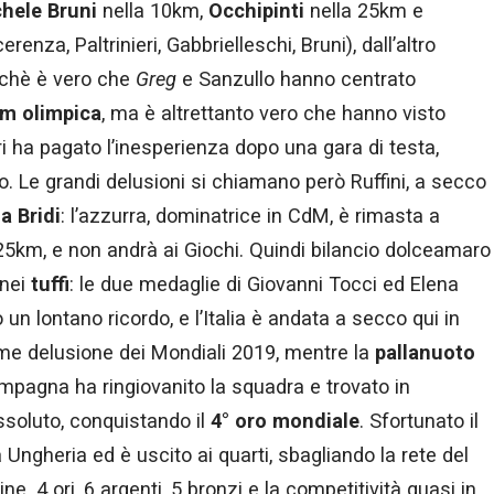
hele Bruni
nella 10km,
Occhipinti
nella 25km e
enza, Paltrinieri, Gabbrielleschi, Bruni), dall’altro
rchè è vero che
Greg
e Sanzullo hanno centrato
m olimpica
, ma è altrettanto vero che hanno visto
i ha pagato l’inesperienza dopo una gara di testa,
o. Le grandi delusioni si chiamano però Ruffini, a secco
a Bridi
: l’azzurra, dominatrice in CdM, è rimasta a
25km, e non andrà ai Giochi. Quindi bilancio dolceamaro
 nei
tuffi
: le due medaglie di Giovanni Tocci ed Elena
n lontano ricordo, e l’Italia è andata a secco qui in
orme delusione dei Mondiali 2019, mentre la
pallanuoto
ampagna ha ringiovanito la squadra e trovato in
ssoluto, conquistando il
4° oro mondiale
. Sfortunato il
a Ungheria ed è uscito ai quarti, sbagliando la rete del
ne. 4 ori, 6 argenti, 5 bronzi e la competitività quasi in