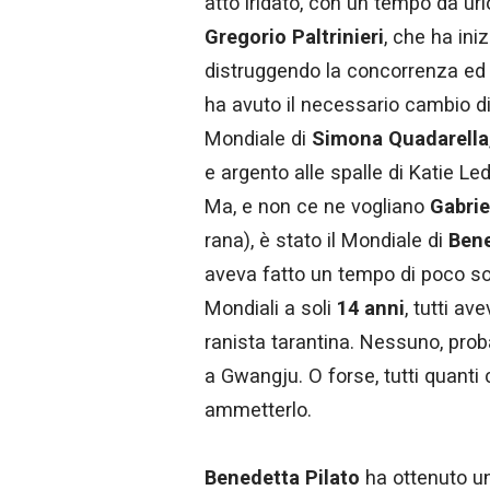
atto iridato, con un tempo da url
Gregorio Paltrinieri
, che ha ini
distruggendo la concorrenza ed 
ha avuto il necessario cambio di 
Mondiale di
Simona Quadarella
e argento alle spalle di Katie L
Ma, e non ce ne vogliano
Gabrie
rana), è stato il Mondiale di
Bene
aveva fatto un tempo di poco sopr
Mondiali a soli
14 anni
, tutti a
ranista tarantina. Nessuno, pro
a Gwangju. O forse, tutti quanti
ammetterlo.
Benedetta Pilato
ha ottenuto un