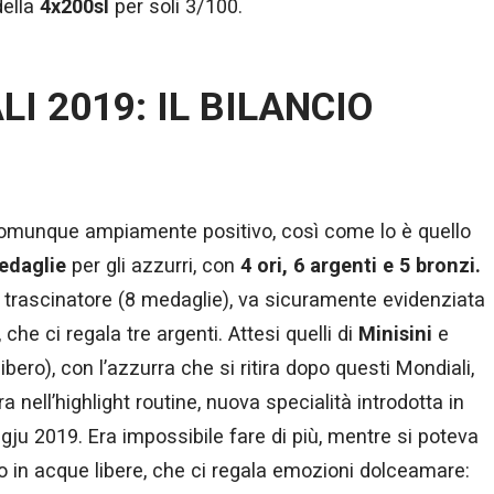
della
4x200sl
per soli 3/100.
I 2019: IL BILANCIO
omunque ampiamente positivo, così come lo è quello
edaglie
per gli azzurri, con
4 ori, 6 argenti e 5 bronzi.
o trascinatore (8 medaglie), va sicuramente evidenziata
che ci regala tre argenti. Attesi quelli di
Minisini
e
bero), con l’azzurra che si ritira dopo questi Mondiali,
 nell’highlight routine, nuova specialità introdotta in
ju 2019. Era impossibile fare di più, mentre si poteva
o in acque libere, che ci regala emozioni dolceamare: