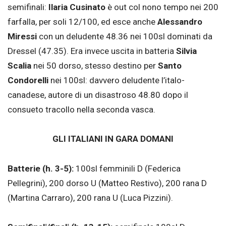
semifinali:
Ilaria Cusinato
è out col nono tempo nei 200
farfalla, per soli 12/100, ed esce anche
Alessandro
Miressi
con un deludente 48.36 nei 100sl dominati da
Dressel (47.35). Era invece uscita in batteria
Silvia
Scalia
nei 50 dorso, stesso destino per
Santo
Condorelli
nei 100sl: davvero deludente l’italo-
canadese, autore di un disastroso 48.80 dopo il
consueto tracollo nella seconda vasca.
GLI ITALIANI IN GARA DOMANI
Batterie (h. 3-5):
100sl femminili D (Federica
Pellegrini), 200 dorso U (Matteo Restivo), 200 rana D
(Martina Carraro), 200 rana U (Luca Pizzini).