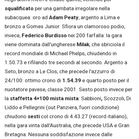
squalificato
per una gambata irregolare nella
subacquea: oro ad
Adam Peaty
, argento a Lima e
bronzo a Gomes Junior. Sfiora un clamoroso podio,
invece,
Federico Burdisso
nei 200 farfalla: la gara
viene dominata dall’ungherese
Milak
, che sbriciola il
record mondiale di Michael Phelps, chiudendo in
1.50.73 e rifilando tre secondi al secondo. Argento a
Seto, bronzo a Le Clos, che precede l’azzurro di
24/100: ottimo crono di
1.54.39
e quarto posto per il
nuotatore pavese, classe 2001. Sesto posto invece per
la
staffetta 4×100 mista mista
: Sabbioni
,
Scozzoli, Di
Liddo e Pellegrini (out Panziera, fuori condizione)
chiudono
sesti
col crono di 4.43.27 (record italiano),
nella gara vinta dall’Australia, che precede USA e Gran
Bretagna. Nessuna soddisfazione invece dalle