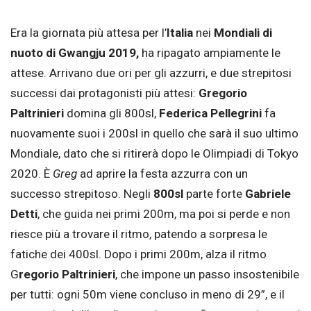
Era la giornata più attesa per l’
Italia
nei
Mondiali di
nuoto di Gwangju 2019,
ha ripagato ampiamente le
attese. Arrivano due ori per gli azzurri, e due strepitosi
successi dai protagonisti più attesi:
Gregorio
Paltrinieri
domina gli 800sl,
Federica Pellegrini
fa
nuovamente suoi i 200sl in quello che sarà il suo ultimo
Mondiale, dato che si ritirerà dopo le Olimpiadi di Tokyo
2020. È
Greg
ad aprire la festa azzurra con un
successo strepitoso. Negli
800sl
parte forte
Gabriele
Detti
, che guida nei primi 200m, ma poi si perde e non
riesce più a trovare il ritmo, patendo a sorpresa le
fatiche dei 400sl. Dopo i primi 200m, alza il ritmo
G
regorio Paltrinieri
, che impone un passo insostenibile
per tutti: ogni 50m viene concluso in meno di 29”, e il