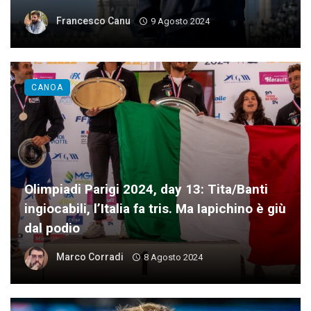
Francesco Canu
9 Agosto 2024
CANOA
Olimpiadi Parigi 2024, day 13: Tita/Banti
ingiocabili, l’Italia fa tris. Ma Iapichino è giù
dal podio
Marco Corradi
8 Agosto 2024