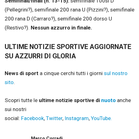
Semifinali/finali (h. 13-15):
semifinale 100sl D
(Pellegrini?), semifinale 200 rana U (Pizzini?), semifinale
200 rana D (Carraro?), semifinale 200 dorso U
(Restivo?).
Nessun azzurro in finale.
ULTIME NOTIZIE SPORTIVE AGGIORNATE
SU AZZURRI DI GLORIA
News di sport
a cinque cerchi tutti i giorni
sul nostro
sito
.
Scopri tutte le
ultime notizie sportive di
nuoto
anche
sui nostri
social:
Facebook
,
Twitter
,
Instagram
,
YouTube.
Marco Corradi