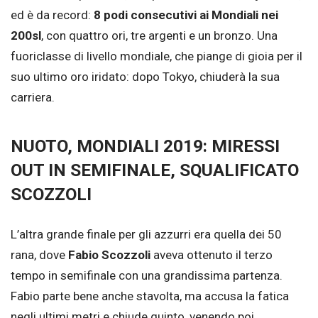
ed è da record:
8 podi consecutivi ai Mondiali nei
200sl
, con quattro ori, tre argenti e un bronzo. Una
fuoriclasse di livello mondiale, che piange di gioia per il
suo ultimo oro iridato: dopo Tokyo, chiuderà la sua
carriera.
NUOTO, MONDIALI 2019: MIRESSI
OUT IN SEMIFINALE, SQUALIFICATO
SCOZZOLI
L’altra grande finale per gli azzurri era quella dei 50
rana, dove
Fabio Scozzoli
aveva ottenuto il terzo
tempo in semifinale con una grandissima partenza.
Fabio parte bene anche stavolta, ma accusa la fatica
negli ultimi metri e chiude quinto, venendo poi