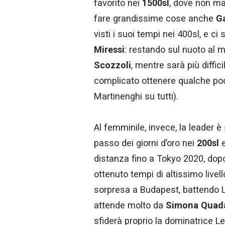
favorito nei
1500sl
, dove non man
fare grandissime cose anche
Ga
visti i suoi tempi nei 400sl, e c
Miressi
: restando sul nuoto al 
Scozzoli
, mentre sarà più diffic
complicato ottenere qualche pod
Martinenghi su tutti).
Al femminile, invece, la leader è
passo dei giorni d’oro nei
200sl
e
distanza fino a Tokyo 2020, dopo 
ottenuto tempi di altissimo livel
sorpresa a Budapest, battendo Le
attende molto da
Simona Quada
sfiderà proprio la dominatrice Le