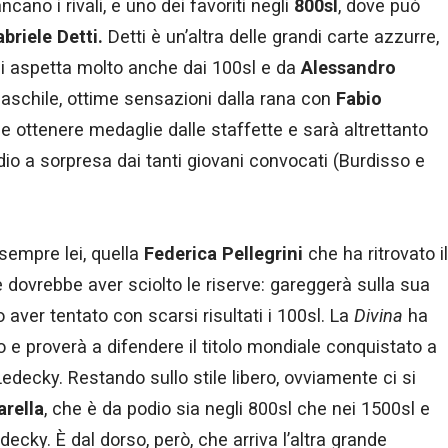
cano i rivali, e uno dei favoriti negli
800sl
, dove può
briele Detti.
Detti è un’altra delle grandi carte azzurre,
i si aspetta molto anche dai 100sl e da
Alessandro
maschile, ottime sensazioni dalla rana con
Fabio
ile ottenere medaglie dalle staffette e sarà altrettanto
io a sorpresa dai tanti giovani convocati (Burdisso e
 sempre lei, quella
Federica Pellegrini
che ha ritrovato il
 dovrebbe aver sciolto le riserve: gareggerà sulla sua
aver tentato con scarsi risultati i 100sl. La
Divina
ha
lo e proverà a difendere il titolo mondiale conquistato a
decky. Restando sullo stile libero, ovviamente ci si
rella
, che è da podio sia negli 800sl che nei 1500sl e
decky. È dal dorso, però, che arriva l’altra grande