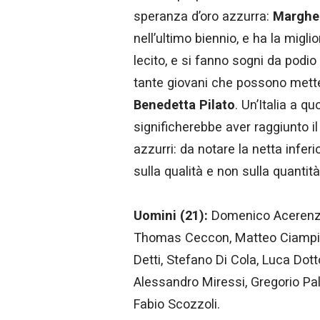
speranza d’oro azzurra:
Margher
nell’ultimo biennio, e ha la mig
lecito, e si fanno sogni da podi
tante giovani che possono mette
Benedetta Pilato
. Un’Italia a q
significherebbe aver raggiunto il 
azzurri: da notare la netta infer
sulla qualità e non sulla quantit
Uomini (21):
Domenico Acerenza,
Thomas Ceccon, Matteo Ciampi, P
Detti, Stefano Di Cola, Luca Dott
Alessandro Miressi, Gregorio Palt
Fabio Scozzoli.