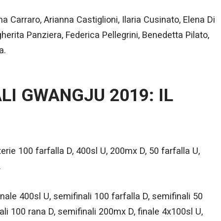
na Carraro, Arianna Castiglioni, Ilaria Cusinato, Elena Di
gherita Panziera, Federica Pellegrini, Benedetta Pilato,
a.
LI GWANGJU 2019: IL
erie 100 farfalla D, 400sl U, 200mx D, 50 farfalla U,
.
inale 400sl U, semifinali 100 farfalla D, semifinali 50
nali 100 rana D, semifinali 200mx D, finale 4x100sl U,