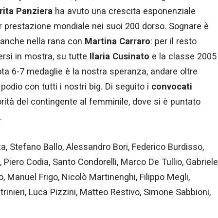
ita Panziera
ha avuto una crescita esponenziale
lior prestazione mondiale nei suoi 200 dorso. Sognare è
o anche nella rana con
Martina Carraro
: per il resto
rsi in mostra, su tutte
Ilaria Cusinato
e la classe 2005
uota 6-7 medaglie è la nostra speranza, andare oltre
podio con tutti i nostri big. Di seguito i
convocati
iorità del contingente al femminile, dove si è puntato
à.
 Stefano Ballo, Alessandro Bori, Federico Burdisso,
iero Codia, Santo Condorelli, Marco De Tullio, Gabriele
o, Manuel Frigo, Nicolò Martinenghi, Filippo Megli,
rinieri, Luca Pizzini, Matteo Restivo, Simone Sabbioni,