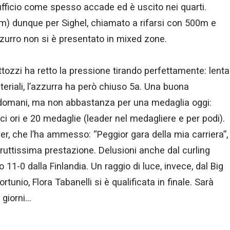
ufficio come spesso accade ed è uscito nei quarti.
m) dunque per Sighel, chiamato a rifarsi con 500m e
’azzurro non si è presentato in mixed zone.
ittozzi ha retto la pressione tirando perfettamente: lenta
teriali, l’azzurra ha però chiuso 5a. Una buona
 domani, ma non abbastanza per una medaglia oggi:
ieci ori e 20 medaglie (leader nel medagliere e per podi).
r, che l’ha ammesso: “Peggior gara della mia carriera”,
bruttissima prestazione. Delusioni anche dal curling
 11-0 dalla Finlandia. Un raggio di luce, invece, dal Big
fortunio, Flora Tabanelli si è qualificata in finale. Sarà
 giorni…