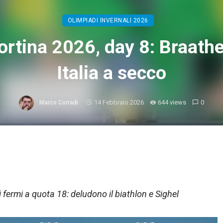
OLIMPIADI INVERNALI 2026
rtina 2026, day 8: Braathe
Italia a secco
14 Febbraio 2026
644 views
0
Marco Corradi
ri fermi a quota 18: deludono il biathlon e Sighel