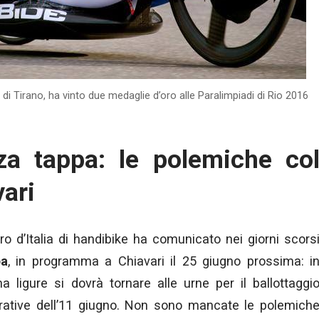
 di Tirano, ha vinto due medaglie d’oro alle Paralimpiadi di Rio 2016
za tappa: le polemiche co
ari
ro d’Italia di handibike ha comunicato nei giorni scors
pa
, in programma a Chiavari il 25 giugno prossima: i
ina ligure si dovrà tornare alle urne per il ballottaggi
trative dell’11 giugno. Non sono mancate le polemich