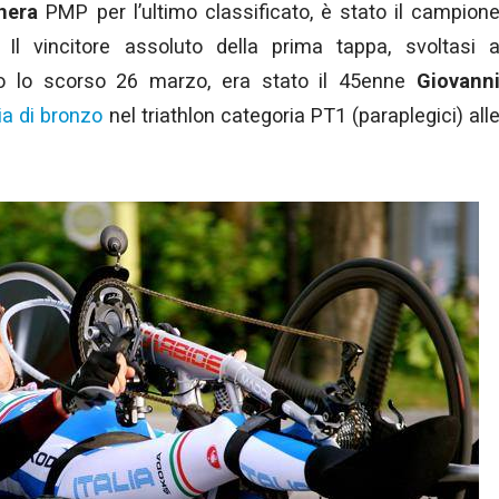
 nera
PMP per l’ultimo classificato, è stato il campion
. Il vincitore assoluto della prima tappa, svoltasi 
no lo scorso 26 marzo, era stato il 45enne
Giovann
a di bronzo
nel triathlon categoria PT1 (paraplegici) all