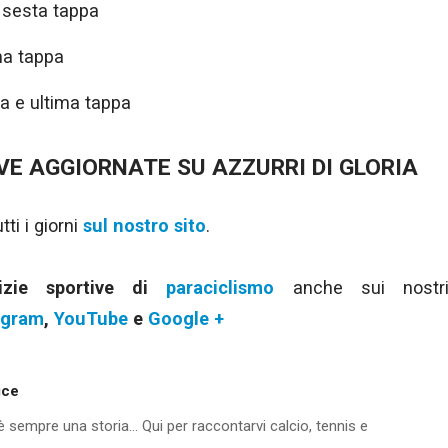
 sesta tappa
ma tappa
va e ultima tappa
VE AGGIORNATE SU AZZURRI DI GLORIA
ti i giorni
sul nostro sito
.
tizie sportive di
paraciclismo
anche sui nostr
agram
,
YouTube
e
Google +
ice
'è sempre una storia... Qui per raccontarvi calcio, tennis e