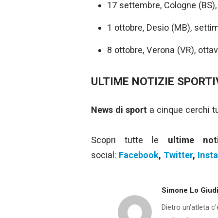
17 settembre, Cologne (BS),
1 ottobre, Desio (MB), setti
8 ottobre, Verona (VR), otta
ULTIME NOTIZIE SPORTI
News di sport
a cinque cerchi tut
Scopri tutte le
ultime no
social:
Facebook
,
Twitter
,
Inst
Simone Lo Giud
Dietro un'atleta c