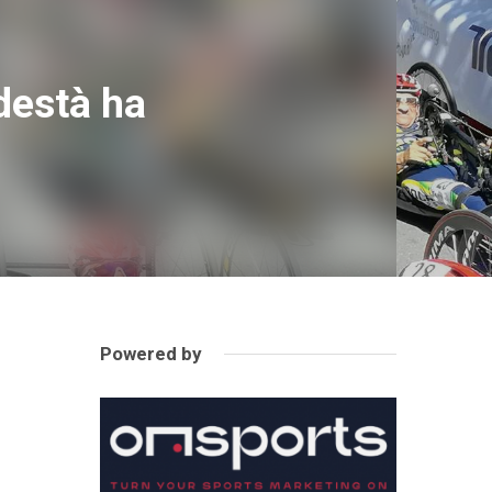
odestà ha
Powered by
a
.