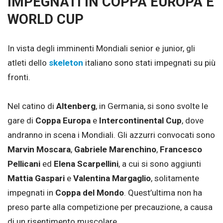
IMPEGNATI IN COPPA EUROPA E
WORLD CUP
In vista degli imminenti Mondiali senior e junior, gli
atleti dello
skeleton
italiano sono stati impegnati su più
fronti.
Nel catino di
Altenberg
, in Germania, si sono svolte le
gare di
Coppa Europa
e
Intercontinental Cup
, dove
andranno in scena i Mondiali. Gli azzurri convocati sono
Marvin Moscara
,
Gabriele Marenchino
,
Francesco
Pellicani
ed
Elena Scarpellini
, a cui si sono aggiunti
Mattia Gaspari
e
Valentina Margaglio
, solitamente
impegnati in
Coppa del Mondo
. Quest’ultima non ha
preso parte alla competizione per precauzione, a causa
di un risentimento muscolare.