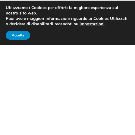
Utilizziamo i Cookies per offrirti la migliore esperienza sul
nostro sito web.
Puoi avere maggiori informazioni riguardo ai Cookies Utilizzati
o decidere di disabilitarli recandoti su
impostazioni
.
Accetta
Un’istantanea del Paolo De Chiesa atleta: l’attuale commentatore
tecnico è stato uno dei protagonisti della ”valanga azzurra”, con 12
podi in CdM
SCI ALPINO: PAOLO DE CHIESA
INTERVIENE AI MICROFONI DI
”MINUTI DI GLORIA”