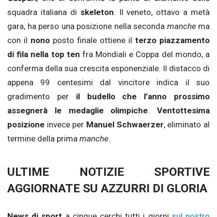
squadra italiana di
skeleton
. Il veneto, ottavo a metà
gara, ha perso una posizione nella seconda
manche
ma
con il
nono
posto finale ottiene il
terzo piazzamento
di fila nella top ten
fra Mondiali e Coppa del mondo, a
conferma della sua crescita esponenziale. Il distacco di
appena 99 centesimi dal vincitore indica il suo
gradimento per
il budello che l’anno prossimo
assegnerà le medaglie olimpiche
.
Ventottesima
posizione
invece per
Manuel Schwaerzer
, eliminato al
termine della prima
manche
.
ULTIME NOTIZIE SPORTIVE
AGGIORNATE SU AZZURRI DI GLORIA
News di sport
a cinque cerchi tutti i giorni
sul nostro