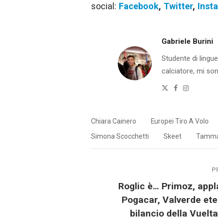
social:
Facebook
,
Twitter
,
Inst
Gabriele Burini
Studente di lingue 
calciatore, mi so
Twitter
Facebook
Instagra
Chiara Cainero
Europei Tiro A Volo
Simona Scocchetti
Skeet
Tamma
P
Roglic è… Primoz, appl
Pogacar, Valverde eter
bilancio della Vuelt