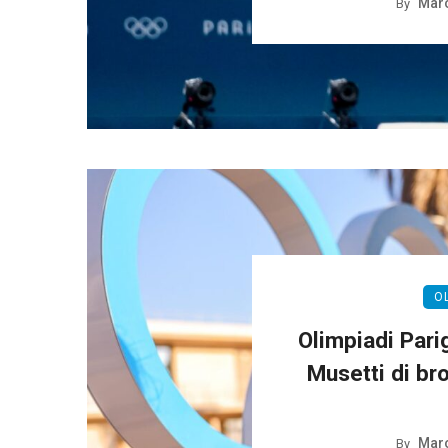
Marc
By
O
Olimpiadi Parig
Musetti di br
Marc
By