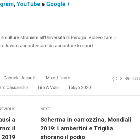
agram
,
YouTube
e
Google +
e culture straniere all'Università di Perugia. Volevo fare il
no dovuto accontentare di raccontare lo sport
m
Gabriele Rossetti
Mixed Team
0
138
ro Cassandro
Tiro A Volo
Tokyo 2020
REVIOUS
NEXT
ausi a
Scherma in carrozzina, Mondiali
no: il
2019: Lambertini e Trigilia
a 2019
sfiorano il podio