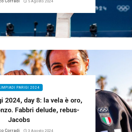
o Corradi
5 Agosto 2024
LIMPIADI PARIGI 2024
i 2024, day 8: la vela è oro,
onzo. Fabbri delude, rebus-
Jacobs
o Corradi
3 Agosto 2024