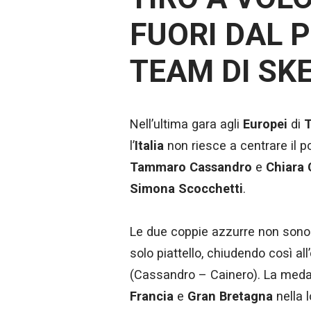
FUORI DAL 
TEAM DI SK
Nell’ultima gara agli
Europei
di
T
l’
Italia
non riesce a centrare il p
Tammaro Cassandro
e
Chiara 
Simona Scocchetti
.
Le due coppie azzurre non sono 
solo piattello, chiudendo così al
(Cassandro – Cainero). La medag
Francia
e
Gran Bretagna
nella l