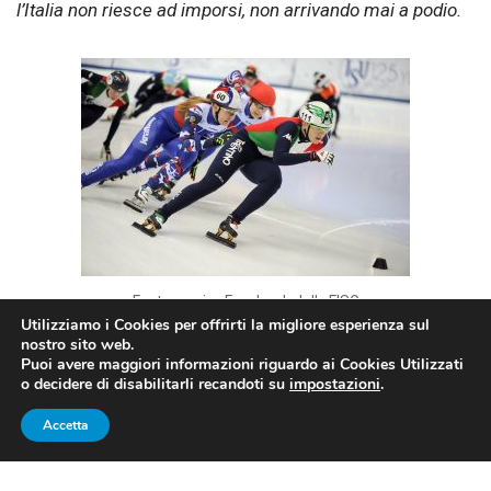
l’Italia non riesce ad imporsi, non arrivando mai a podio.
Fonte: pagina Facebook della FISG
Utilizziamo i Cookies per offrirti la migliore esperienza sul
nostro sito web.
Puoi avere maggiori informazioni riguardo ai Cookies Utilizzati
MONDIALI DI SHORT TRACK,
o decidere di disabilitarli recandoti su
impostazioni
.
AZZURRI NON PROTAGONISTI
Accetta
NELLE PRIME FINALI