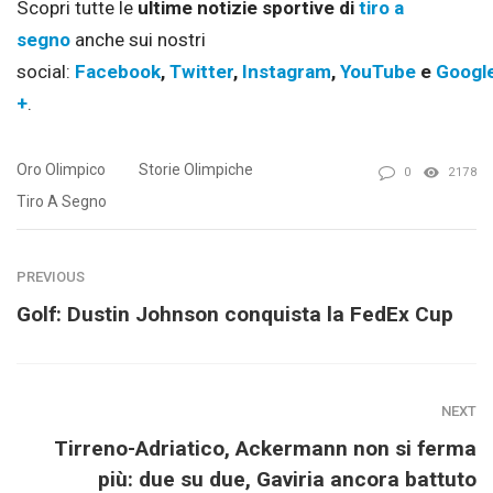
Scopri tutte le
ultime notizie sportive di
tiro a
segno
anche sui nostri
social:
Facebook
,
Twitter
,
Instagram
,
YouTube
e
Googl
+
.
Oro Olimpico
Storie Olimpiche
0
2178
Tiro A Segno
PREVIOUS
Golf: Dustin Johnson conquista la FedEx Cup
NEXT
Tirreno-Adriatico, Ackermann non si ferma
più: due su due, Gaviria ancora battuto