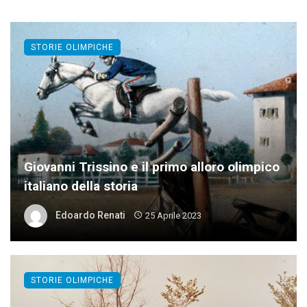
STORIE OLIMPICHE
Giovanni Trissino e il primo alloro olimpico
italiano della storia
Edoardo Renati
25 Aprile 2023
STORIE OLIMPICHE