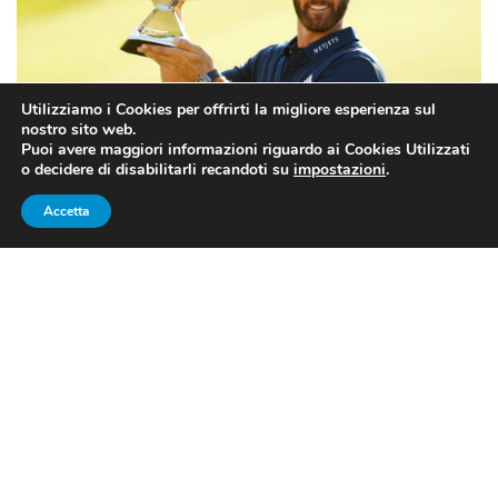
Utilizziamo i Cookies per offrirti la migliore esperienza sul
nostro sito web.
Puoi avere maggiori informazioni riguardo ai Cookies Utilizzati
o decidere di disabilitarli recandoti su
impostazioni
.
Dustin Johnson, 36 anni, vincitore della FedEx Cup 2020 (fonte:
Accetta
twitter.com/pgatour)
GOLF, PGA TOUR: DUSTIN
JOHNSON TRIONFA NEL TOUR
CHAMPIONSHIP E CONQUISTA
LA SUA PRIMA FEDEX CUP
È
Dustin Johnson
il
vincitore della FedEx Cup 2020
. Il