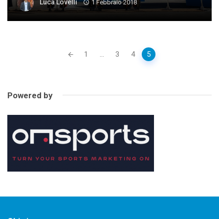
Luca Lovelli
1 Febbraio 2018
Posts
1
...
3
4
5
navigation
Powered by