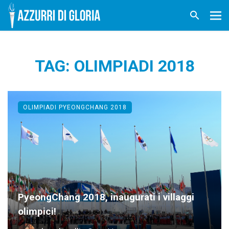
TAG: OLIMPIADI 2018
OLIMPIADI PYEONGCHANG 2018
PyeongChang 2018, inaugurati i villaggi
olimpici!