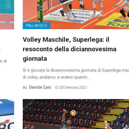
PALLAVOLO
Volley Maschile, Superlega: il
resoconto della diciannovesima
a
giornata
e di
Si è giocata la diciannovesima giornata di Superlega ma
di volley, andiamo a vedere quanto ...
Davide Casi
By
20 Gennaio 2021