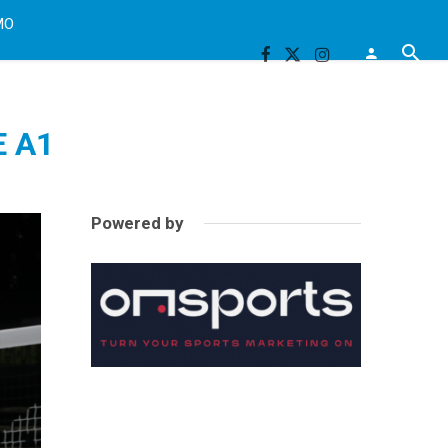
MO
E A1
Powered by