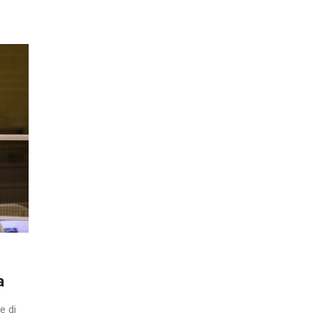
a
e di