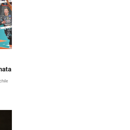
nata
chile