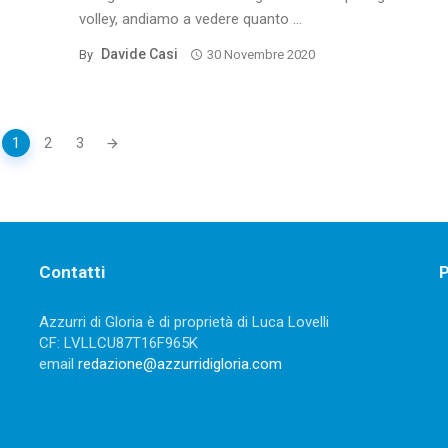
volley, andiamo a vedere quanto ...
Davide Casi
By
30 Novembre 2020
1
2
3
Contatti
P
Azzurri di Gloria è di proprietà di Luca Lovelli
CF: LVLLCU87T16F965K
email
redazione@azzurridigloria.com