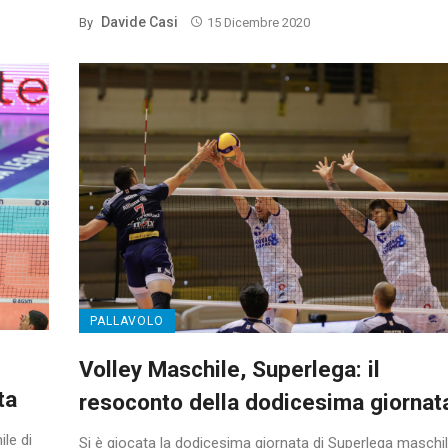
Davide Casi
By
15 Dicembre 2020
PALLAVOLO
Volley Maschile, Superlega: il
ta
resoconto della dodicesima giornat
le di
Si è giocata la dodicesima giornata di Superlega maschil