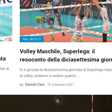
PALLAVOLO
Volley Maschile, Superlega: il
ata
resoconto della diciasettesima gior
ile di
Si è giocata la diciasettesima giornata di Superlega mas
di volley, andiamo a vedere quanto ...
Davide Casi
By
4 Gennaio 2021