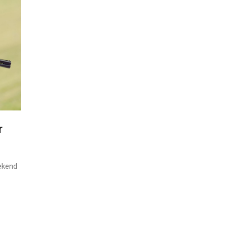
r
eekend