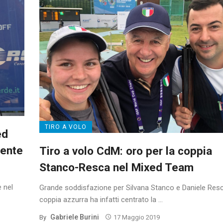
TIRO A VOLO
ed
iente
Tiro a volo CdM: oro per la coppia
Stanco-Resca nel Mixed Team
e nel
Grande soddisfazione per Silvana Stanco e Daniele Resc
coppia azzurra ha infatti centrato la ...
Gabriele Burini
By
17 Maggio 2019