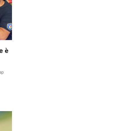
e è
rap