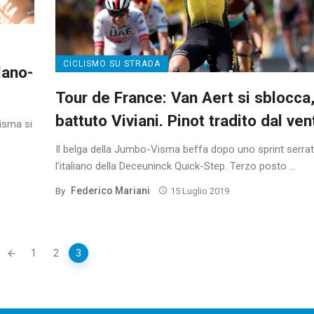
CICLISMO SU STRADA
lano-
Tour de France: Van Aert si sblocca
battuto Viviani. Pinot tradito dal ven
isma si
Il belga della Jumbo-Visma beffa dopo uno sprint serra
l’italiano della Deceuninck Quick-Step. Terzo posto ...
Federico Mariani
By
15 Luglio 2019
1
2
3