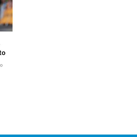
,
to
to