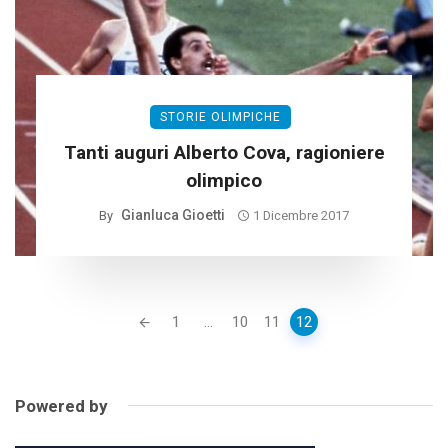
STORIE OLIMPICHE
Tanti auguri Alberto Cova, ragioniere
olimpico
Gianluca Gioetti
By
1 Dicembre 2017
Posts
1
...
10
11
12
navigation
Powered by