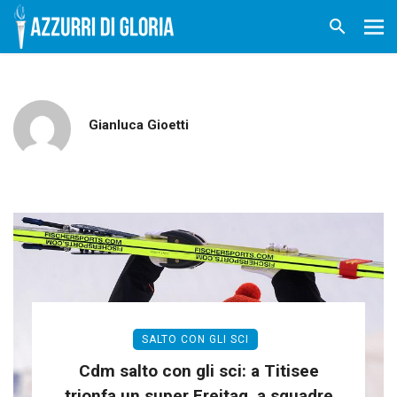
Gianluca Gioetti
SALTO CON GLI SCI
Cdm salto con gli sci: a Titisee
trionfa un super Freitag, a squadre