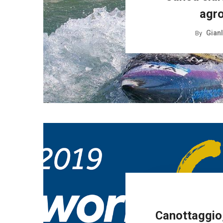
agro
Gianl
By
Canottaggio,