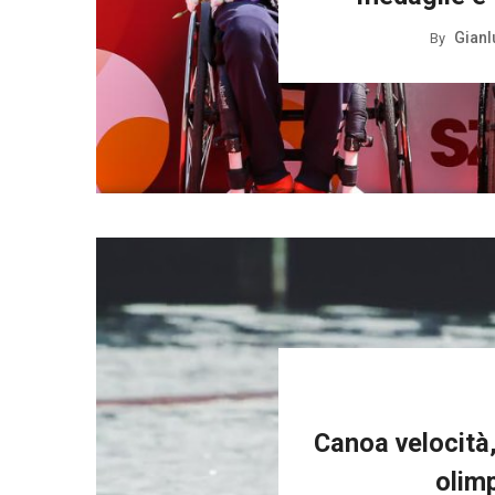
Gianl
By
Canoa velocità
olimp