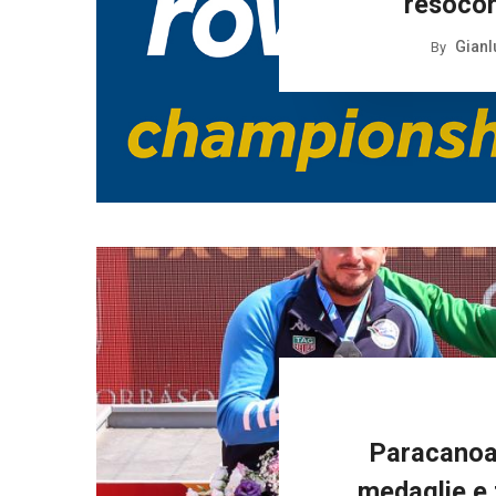
resocon
Gianl
By
Paracanoa
medaglie e 