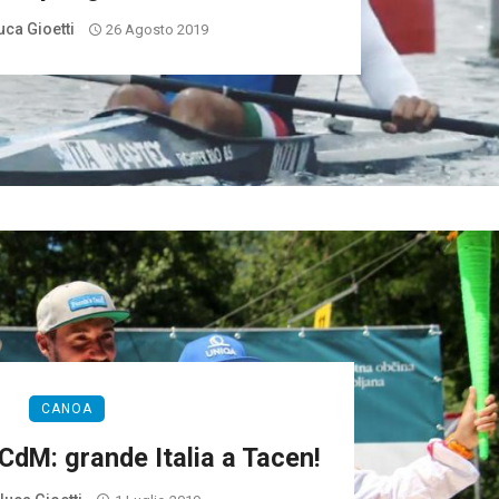
uca Gioetti
26 Agosto 2019
CANOA
CdM: grande Italia a Tacen!