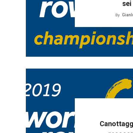
sei
Gianl
By
Canottaggi