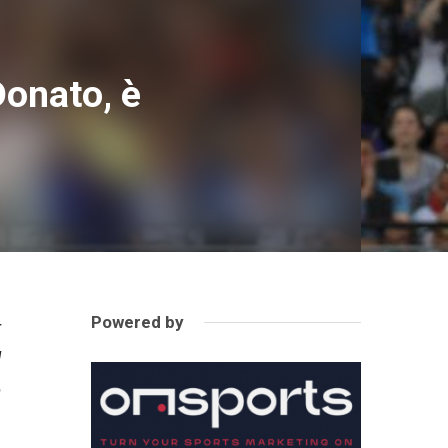
Donato, è
Powered by
r
l
o