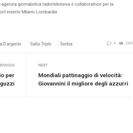
-agenzia giornalistica radiotelevisiva e collaboratrice per la
port inserto Milano-Lombardia
0
245
a D'argento
Salto Triplo
Serbia
REVIOUS
NEXT
io per
Mondiali pattinaggio di velocità:
guzzi
Giovannini il migliore degli azzurri