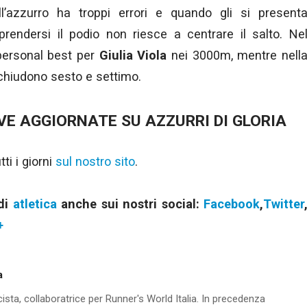
l’azzurro ha troppi errori e quando gli si present
prendersi il podio non riesce a centrare il salto. Ne
personal best per
Giulia Viola
nei 3000m, mentre nell
hiudono sesto e settimo.
VE AGGIORNATE SU AZZURRI DI GLORIA
i i giorni
sul nostro sito
.
 di
atletica
anche sui nostri social:
Facebook
,
Twitter
+
a
cista, collaboratrice per Runner's World Italia. In precedenza