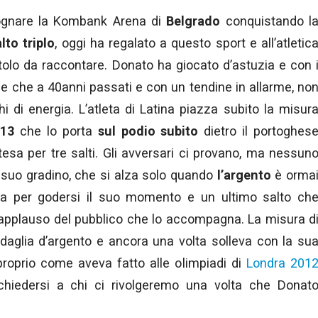
ognare la Kombank Arena di
Belgrado
conquistando l
lto triplo
, oggi ha regalato a questo sport e all’atletic
itolo da raccontare. Donato ha giocato d’astuzia e con 
le che a 40anni passati e con un tendine in allarme, no
hi di energia. L’atleta di Latina piazza subito la misur
.13
che lo porta
sul podio subito
dietro il portoghes
ttesa per tre salti. Gli avversari ci provano, ma nessun
 suo gradino, che si alza solo quando
l’argento
è orma
ana per godersi il suo momento e un ultimo salto ch
’applauso del pubblico che lo accompagna. La misura d
aglia d’argento e ancora una volta solleva con la su
proprio come aveva fatto alle olimpiadi di
Londra 201
chiedersi a chi ci rivolgeremo una volta che Donat