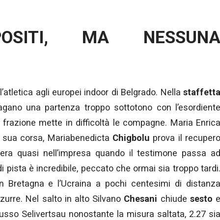
POSITI, MA NESSUN
’atletica agli europei indoor di Belgrado. Nella
staffett
gano una partenza troppo sottotono con l’esordient
frazione mette in difficoltà le compagne. Maria Enric
a sua corsa, Mariabenedicta
Chigbolu
prova il recuper
pera quasi nell’impresa quando il testimone passa a
 di pista è incredibile, peccato che ormai sia troppo tardi
n Bretagna e l’Ucraina a pochi centesimi di distanz
zurre. Nel salto in alto Silvano
Chesani
chiude
sesto
orusso Selivertsau nonostante la misura saltata, 2.27 si