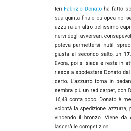
Ieri
Fabrizio Donato
ha fatto s
sua quinta finale europea nel
sa
azzurra un altro bellissimo cap
nervi degli avversari, consapevo
poteva permettersi inutili sprec
giusta al secondo salto, un
17
Evora, poi si siede e resta in a
riesce a spodestare Donato dal
certo. L’azzurro torna in ped
sembra più un red carpet, con l
16,43 conta poco. Donato è med
volontà la spedizione azzurra, 
vincendo il bronzo. Viene da 
lascerà le competizioni.