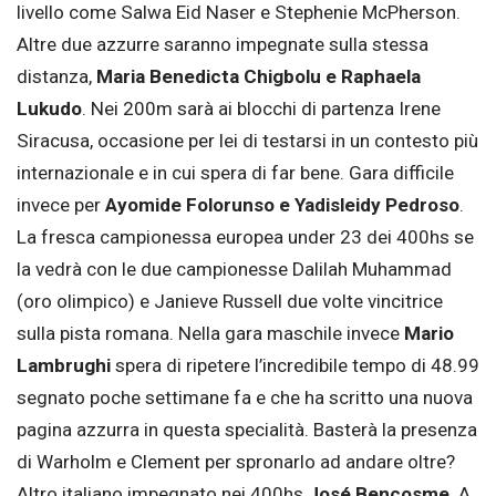
livello come Salwa Eid Naser e Stephenie McPherson.
Altre due azzurre saranno impegnate sulla stessa
distanza,
Maria Benedicta Chigbolu e Raphaela
Lukudo
. Nei 200m sarà ai blocchi di partenza Irene
Siracusa, occasione per lei di testarsi in un contesto più
internazionale e in cui spera di far bene. Gara difficile
invece per
Ayomide Folorunso e Yadisleidy Pedroso
.
La fresca campionessa europea under 23 dei 400hs se
la vedrà con le due campionesse Dalilah Muhammad
(oro olimpico) e Janieve Russell due volte vincitrice
sulla pista romana. Nella gara maschile invece
Mario
Lambrughi
spera di ripetere l’incredibile tempo di 48.99
segnato poche settimane fa e che ha scritto una nuova
pagina azzurra in questa specialità. Basterà la presenza
di Warholm e Clement per spronarlo ad andare oltre?
Altro italiano impegnato nei 400hs
José Bencosme
. A