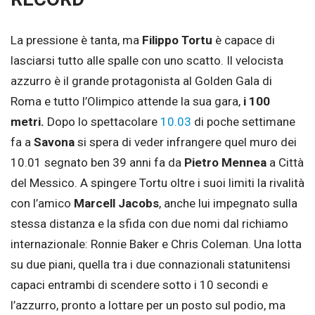
La pressione è tanta, ma
Filippo Tortu
è capace di
lasciarsi tutto alle spalle con uno scatto. Il velocista
azzurro è il grande protagonista al Golden Gala di
Roma e tutto l’Olimpico attende la sua gara,
i 100
metri.
Dopo lo spettacolare
10.03
di poche settimane
fa a
Savona
si spera di veder infrangere quel muro dei
10.01 segnato ben 39 anni fa da
Pietro Mennea
a Città
del Messico. A spingere Tortu oltre i suoi limiti la rivalità
con l’amico
Marcell Jacobs
, anche lui impegnato sulla
stessa distanza e la sfida con due nomi dal richiamo
internazionale: Ronnie Baker e Chris Coleman. Una lotta
su due piani, quella tra i due connazionali statunitensi
capaci entrambi di scendere sotto i 10 secondi e
l’azzurro, pronto a lottare per un posto sul podio, ma