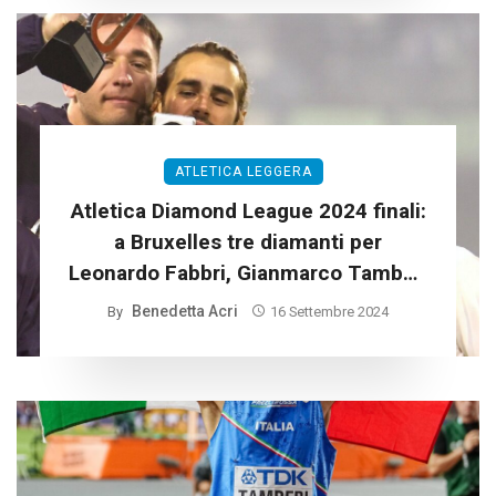
ATLETICA LEGGERA
Atletica Diamond League 2024 finali:
a Bruxelles tre diamanti per
Leonardo Fabbri, Gianmarco Tamberi
e Larissa Iapichino
Benedetta Acri
By
16 Settembre 2024