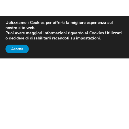
Utilizziamo i Cookies per offrirti la migliore esperienza sul
nostro sito web.
Puoi avere maggiori informazioni riguardo ai Cookies Utilizzati
o decidere di disabilitarli recandoti su
impostazioni
.
Accetta
ECCO ELIA VIVIANI, IL RE DELLE
VOLATE
Sognava una rivincita,
Elia Viviani
. Aspettava da tempo
l’occasione per mostrare il proprio valore. In fondo,
la
scelta di cambiare squadra
, passando dalla
Sky
alla
Quick-Step Floors
, era funzionale proprio a uscire
cono d’ombra in cui si era ritrovato giocoforza
all’interno della formazione britannica, più affettuosa