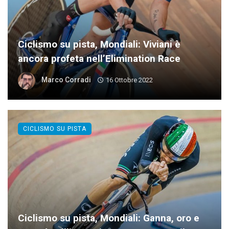
Ciclismo su pista, Mondiali: Viviani è
ancora profeta nell’Elimination Race
Marco Corradi
16 Ottobre 2022
CICLISMO SU PISTA
Ciclismo su pista, Mondiali: Ganna, oro e