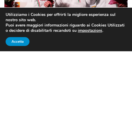
Utilizziamo i Cookies per offrirti la migliore esperienza sul
Podio azzurro nella pistola a squadra a Wroclaw (POL) per gli
nostro sito web.
Europei 2020 (FONTE: www.uits.it/homepage/news/9-
Puoi avere maggiori informazioni riguardo ai Cookies Utilizzati
o decidere di disabilitarli recandoti su
impostazioni
.
sportiva/)
Accetta
UN ARGENTO E DUE BRONZI
A
Wroclaw (POL)
per gli
Europei 2020
a 10m di tiro a
segno, pioggia di medaglie per il
team
azzurro.
Prestazione magistrale, nella categoria
juniores
, di
Alessandra Fait
(
Rovereto
),
Brunella Aria
(
Torino
) e
Chiara Giancamilli
(
Roma
) che hanno conquistato la
medaglia d’argento
disputando il match finale contro
la
Russia
, vincitrice dell’oro. In 3^ posizione si è
piazzata la
Germania
.