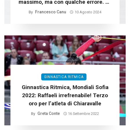
massimo, ma con qualche errore. Mi
rifarò a Los Angeles”
Francesco Canu
By
10 Agosto 2024
GINNASTICA RITMICA
Ginnastica Ritmica, Mondiali Sofia
2022: Raffaeli irrefrenabile! Terzo
oro per l’atleta di Chiaravalle
Greta Conte
By
16 Settembre 2022