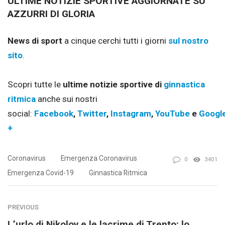
ULTIME NOTIZIE SPORTIVE AGGIORNATE SU
AZZURRI DI GLORIA
News di sport
a cinque cerchi tutti i giorni
sul nostro
sito
.
Scopri tutte le
ultime notizie sportive di
ginnastica
ritmica
anche sui nostri
social:
Facebook
,
Twitter
,
Instagram
,
YouTube
e
Googl
+
Coronavirus
Emergenza Coronavirus
0
3401
Emergenza Covid-19
Ginnastica Ritmica
PREVIOUS
L’urlo di Nikolov e le lacrime di Trento: lo