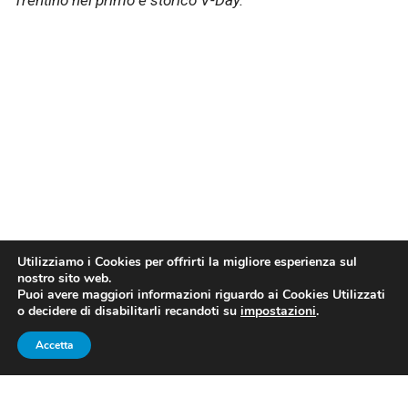
Trentino nel primo e storico V-Day.
Utilizziamo i Cookies per offrirti la migliore esperienza sul
nostro sito web.
Puoi avere maggiori informazioni riguardo ai Cookies Utilizzati
o decidere di disabilitarli recandoti su
impostazioni
.
La festa della Bre Banca Lannutti Cuneo, campione d’Italia
nella stagione 2009/10 (fonte foto Ideawebtv)
Accetta
Servizio di
Andrea Sala
, ricezione di
Hubert Henno
,
alzata di
Nikola Grbic
e parallela vincente di
Vladimir