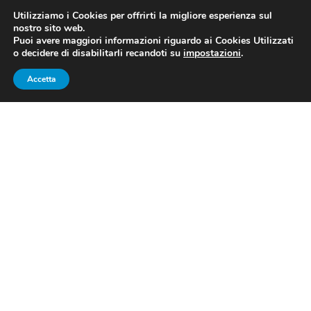
Utilizziamo i Cookies per offrirti la migliore esperienza sul
nostro sito web.
Puoi avere maggiori informazioni riguardo ai Cookies Utilizzati
o decidere di disabilitarli recandoti su
impostazioni
.
Accetta
Piero Gros in trionfo sulle spalle di Gustav Thoeni
ed Erwin Stricker (Fonte: www.bormioonline.com)
(Credits: Pentaphoto)
IL RAGAZZINO ED IL CAMPIONE
Quando si parla di
Valanga Azzurra
a tutti gli