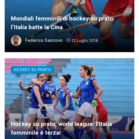
Mondiali femminili di hockey su prato:
l’Italia batte la Cina
Federico Sanzovo
22 Luglio 2018
HOCKEY SU PRATO
Hockey su prato, world league: l’Italia
femminile è terza!