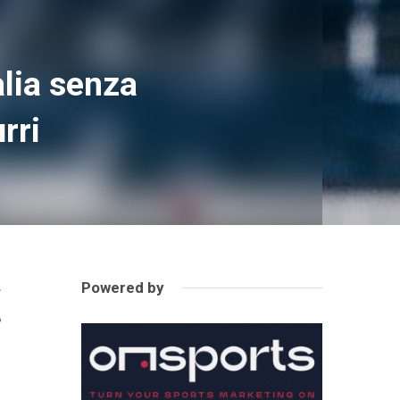
alia senza
rri
Powered by
g
e