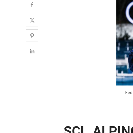
Fede
SCI ALPI