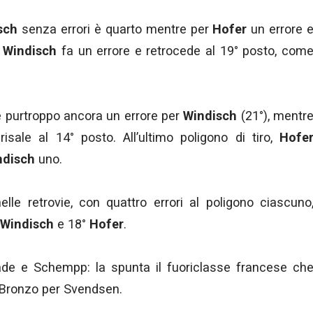
sch
senza errori è quarto mentre per
Hofer
un errore 
,
Windisch
fa un errore e retrocede al 19° posto, com
 e purtroppo ancora un errore per
Windisch
(21°), mentr
sale al 14° posto. All’ultimo poligono di tiro,
Hofe
ndisch
uno.
lle retrovie, con quattro errori al poligono ciascuno
Windisch
e 18°
Hofer
.
cade e Schempp: la spunta il fuoriclasse francese ch
. Bronzo per Svendsen.