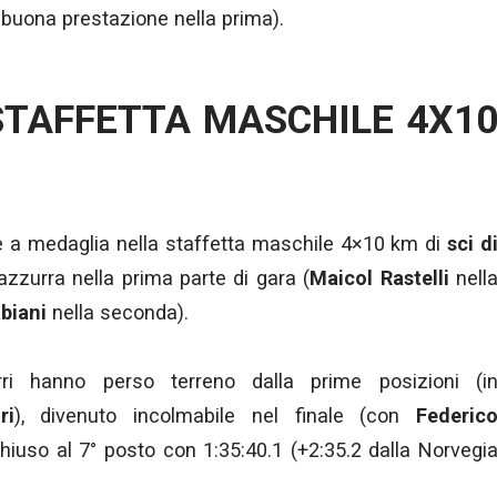
 buona prestazione nella prima).
 STAFFETTA MASCHILE 4X1
re a medaglia nella staffetta maschile 4×10 km di
sci d
azzurra nella prima parte di gara (
Maicol Rastelli
nell
biani
nella seconda).
rri hanno perso terreno dalla prime posizioni (i
ri
), divenuto incolmabile nel finale (con
Federic
 chiuso al 7° posto con 1:35:40.1 (+2:35.2 dalla Norvegi