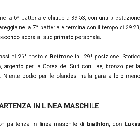
nella 6ª batteria e chiude a 39.53, con una prestazion
areggia nella 7ª batteria e termina con il tempo di 39.28
 secondo sopra al suo primato personale.
ossi
al 26° posto e
Bettrone
in 29ª posizione. Storic
a, argento per la Corea del Sud con Lee, bronzo per l
 Niente podio per le olandesi nella gara a loro men
PARTENZA IN LINEA MASCHILE
con partenza in linea maschile di
biathlon
, con
Luka