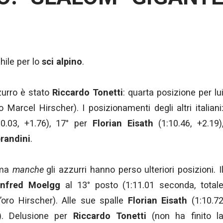
hile per lo
sci alpino
.
zurro è stato
Riccardo Tonetti
: quarta posizione per lu
 Marcel Hirscher). I posizionamenti degli altri italiani
0.03, +1.76), 17° per
Florian Eisath
(1:10.46, +2.19)
prandini
.
ima
manche
gli azzurri hanno perso ulteriori posizioni. I
nfred Moelgg
al 13° posto (1:11.01 seconda, total
’oro Hirscher). Alle sue spalle
Florian Eisath
(1:10.7
4). Delusione per
Riccardo Tonetti
(non ha finito l