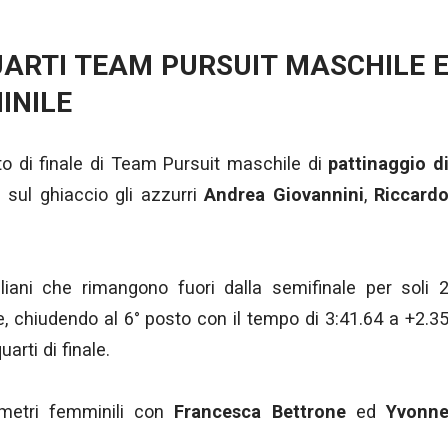
UARTI TEAM PURSUIT MASCHILE 
INILE
rto di finale di Team Pursuit maschile di
pattinaggio d
 sul ghiaccio gli azzurri
Andrea Giovannini
,
Riccard
aliani che rimangono fuori dalla semifinale per soli 
, chiudendo al 6° posto con il tempo di 3:41.64 a +2.3
arti di finale.
 metri femminili con
Francesca Bettrone
ed
Yvonn