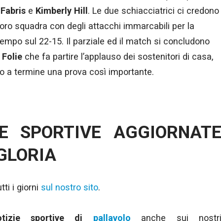
Fabris
e
Kimberly Hill
. Le due schiacciatrici ci credono
a loro squadra con degli attacchi immarcabili per la
tempo sul 22-15. Il parziale ed il match si concludono
 Folie
che fa partire l’applauso dei sostenitori di casa,
tato a termine una prova così importante.
IE SPORTIVE AGGIORNAT
 GLORIA
ti i giorni
sul nostro sito
.
otizie sportive di
pallavolo
anche sui nostr