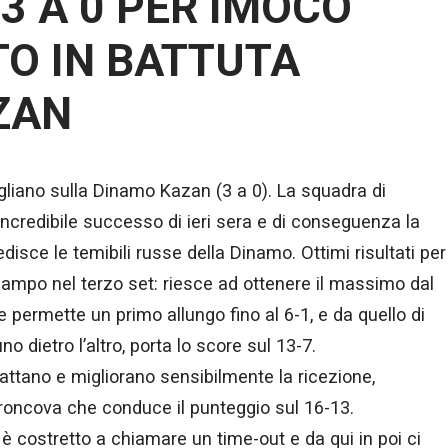
3 A 0 PER IMOCO
O IN BATTUTA
ZAN
egliano sulla Dinamo Kazan (3 a 0). La squadra di
l’ incredibile successo di ieri sera e di conseguenza la
isce le temibili russe della Dinamo. Ottimi risultati per
campo nel terzo set: riesce ad ottenere il massimo dal
e permette un primo allungo fino al 6-1, e da quello di
 dietro l’altro, porta lo score sul 13-7.
ttano e migliorano sensibilmente la ricezione,
oroncova che conduce il punteggio sul 16-13.
è costretto a chiamare un time-out e da qui in poi ci