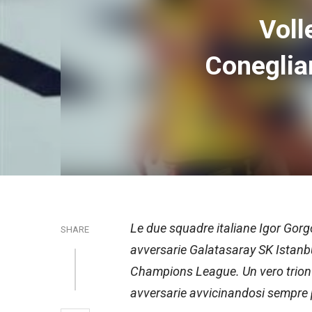
Voll
Coneglian
Le due squadre italiane Igor Gor
SHARE
avversarie Galatasaray SK Istanbu
Champions League. Un vero trionf
avversarie avvicinandosi sempre pi