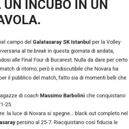
UN INCUBO IN UN
AVOLA.
nel campo del
Galatasaray SK Istanbul
per la Volley
versaria al
tie break
in questa giornata di andata,
dosi alle Final Four di Bucarest. Nulla da dare per certo
 match di ritorno; però è indiscutibile che Novara ha
per il pubblico del match, fatto sia di momenti belli che
e ragazze di coach
Massimo
Barbolini
che conquistano
21-25.
vare: la luce di Novara si spegne… black out completo nel
asaray
persino al 25-7. Riacquistano così fiducia le