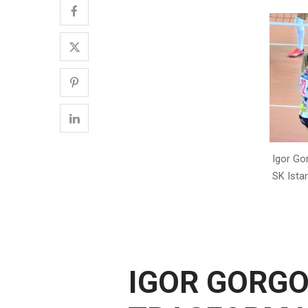
Igor Go
SK Istan
IGOR GORG