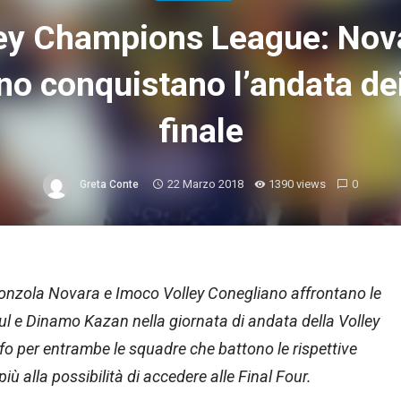
ey Champions League: Nov
o conquistano l’andata dei
finale
22 Marzo 2018
1390 views
0
Greta Conte
gonzola Novara e Imoco Volley Conegliano affrontano le
l e Dinamo Kazan nella giornata di andata della Volley
o per entrambe le squadre che battono le rispettive
ù alla possibilità di accedere alle Final Four.