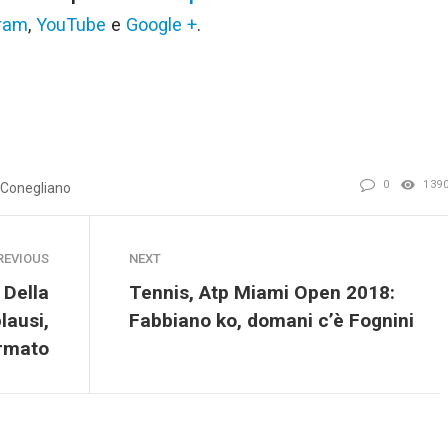
gram
,
YouTube
e
Google +
.
0
139
 Conegliano
REVIOUS
NEXT
 Della
Tennis, Atp Miami Open 2018:
lausi,
Fabbiano ko, domani c’è Fognini
ermato