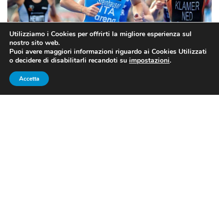
Utilizziamo i Cookies per offrirti la migliore esperienza sul
nostro sito web.
Puoi avere maggiori informazioni riguardo ai Cookies Utilizzati
o decidere di disabilitarli recandoti su
impostazioni
.
Verena Steinhauser
Accetta
TRIATHLON COPPA DEL MONDO
2020 KARLOVY VARY: AZZURRI
IN GARA IN REPUBBLICA CECA
Si torna a gareggiare nel
triathlon
. Al via la
World Cup
2020
con la tappa di
Karlovy Vary
, in Repubblica Ceca,
disputata su distanza olimpica.