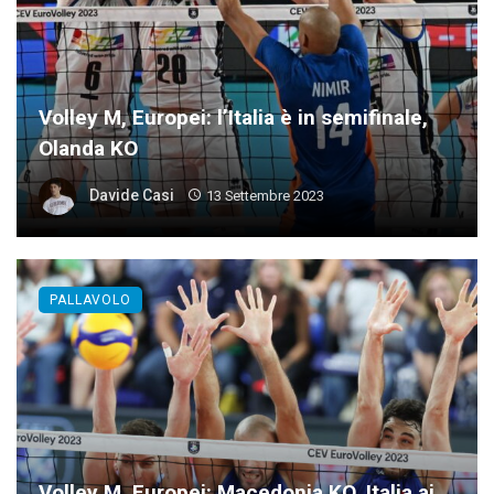
Volley M, Europei: l’Italia è in semifinale,
Olanda KO
Davide Casi
13 Settembre 2023
PALLAVOLO
Volley M, Europei: Macedonia KO, Italia ai