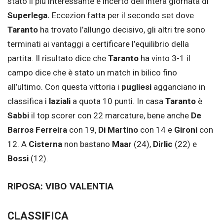
stato il più interessante e incerto dell’intera giornata di
Superlega.
Eccezion fatta per il secondo set dove
Taranto
ha trovato l’allungo decisivo, gli altri tre sono
terminati ai vantaggi a certificare l’equilibrio della
partita. Il risultato dice che
Taranto
ha vinto 3-1 il
campo dice che è stato un match in bilico fino
all’ultimo. Con questa vittoria i
pugliesi
agganciano in
classifica i
laziali
a quota 10 punti. In casa
Taranto
è
Sabbi
il top scorer con 22 marcature, bene anche
De
Barros Ferreira
con 19,
Di Martino
con 14 e
Gironi
con
12. A
Cisterna
non bastano
Maar
(24),
Dirlic
(22) e
Bossi
(12).
RIPOSA: VIBO VALENTIA
CLASSIFICA