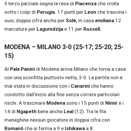
Il terzo parziale segna la resa di
Piacenza
che crolla
sotto i colpi di
Perugia.
17 punti per
Leon
che trascina i
suoi, doppia cifra anche per
Solè,
in casa
emiliana
12
marcature per
Lagumdzija
e 11 per
Russell.
MODENA – MILANO 3-0 (25-17; 25-20; 25-
15)
Al
Pala Panini
di Modena arriva Milano che torna a casa
con una sconfitta piuttosto netta, 3-0. La partita non è
mai stata in discussione con i
Canarini
che hanno
condotto dall’inizio alla fine senza correre particolari
rischi. A trascinare
Modena
sono i 15 punti di
Nimir
e i
14 di
Ngapeth
bene anche
Leal
(12). Tra le fila
meneghine nessun giocatore in doppia cifra con
Romanò
che si ferma a 9 e
Ishikawa
a 8.