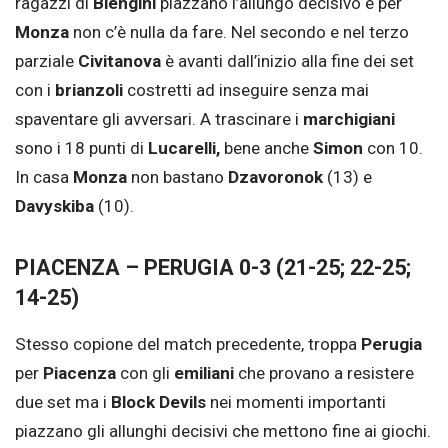
ragazzi di
Blengini
piazzano l’allungo decisivo e per
Monza
non c’è nulla da fare. Nel secondo e nel terzo
parziale
Civitanova
è avanti dall’inizio alla fine dei set
con i
brianzoli
costretti ad inseguire senza mai
spaventare gli avversari. A trascinare i
marchigiani
sono i 18 punti di
Lucarelli,
bene anche
Simon
con 10.
In casa
Monza
non bastano
Dzavoronok
(13) e
Davyskiba
(10).
PIACENZA – PERUGIA 0-3 (21-25; 22-25;
14-25)
Stesso copione del match precedente, troppa
Perugia
per
Piacenza
con gli
emiliani
che provano a resistere
due set ma i
Block Devils
nei momenti importanti
piazzano gli allunghi decisivi che mettono fine ai giochi.