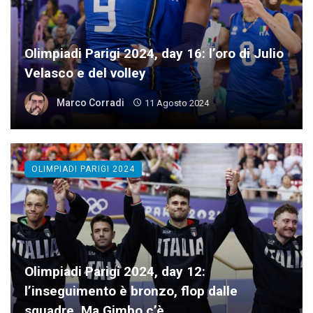
Olimpiadi Parigi 2024, day 16: l’oro di Julio
Velasco e del volley
Marco Corradi
11 Agosto 2024
OLIMPIADI PARIGI 2024
Olimpiadi Parigi 2024, day 12:
l’inseguimento è bronzo, flop dalle
squadre. Ma Gimbo c’è