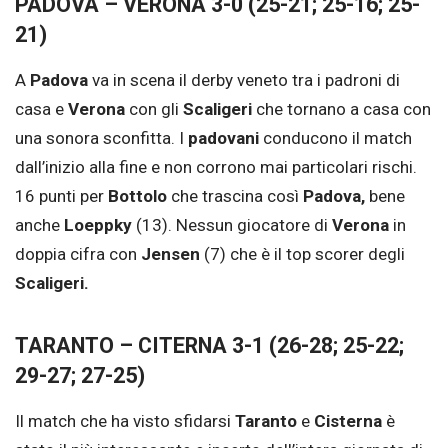
PADOVA – VERONA 3-0 (25-21; 25-16; 25-
21)
A
Padova
va in scena il derby veneto tra i padroni di
casa e
Verona
con gli
Scaligeri
che tornano a casa con
una sonora sconfitta. I
padovani
conducono il match
dall’inizio alla fine e non corrono mai particolari rischi.
16 punti per
Bottolo
che trascina così
Padova,
bene
anche
Loeppky
(13). Nessun giocatore di
Verona
in
doppia cifra con
Jensen
(7) che è il top scorer degli
Scaligeri.
TARANTO – CITERNA 3-1 (26-28; 25-22;
29-27; 27-25)
Il match che ha visto sfidarsi
Taranto
e
Cisterna
è