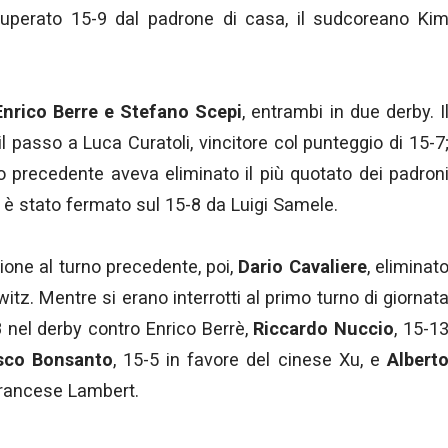
uperato 15-9 dal padrone di casa, il sudcoreano Ki
Enrico Berre e Stefano Scepi
, entrambi in due derby. I
il passo a Luca Curatoli, vincitore col punteggio di 15-7
o precedente aveva eliminato il più quotato dei padron
, è stato fermato sul 15-8 da Luigi Samele.
one al turno precedente, poi,
Dario Cavaliere
, eliminat
itz. Mentre si erano interrotti al primo turno di giornat
8 nel derby contro Enrico Berrè,
Riccardo Nuccio
, 15-1
sco Bonsanto
, 15-5 in favore del cinese Xu, e
Albert
francese Lambert.