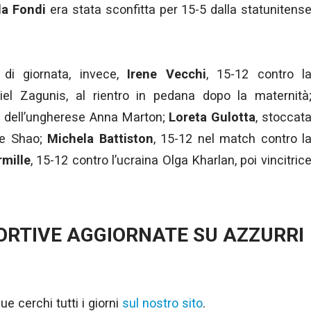
la Fondi
era stata sconfitta per 15-5 dalla statunitens
di giornata, invece,
Irene Vecchi
, 15-12 contro l
iel Zagunis, al rientro in pedana dopo la maternità
o dell’ungherese Anna Marton;
Loreta Gulotta
, stoccat
ese Shao;
Michela Battiston
, 15-12 nel match contro l
mille
, 15-12 contro l’ucraina Olga Kharlan, poi vincitric
PORTIVE AGGIORNATE SU AZZURRI
ue cerchi tutti i giorni
sul nostro sito
.