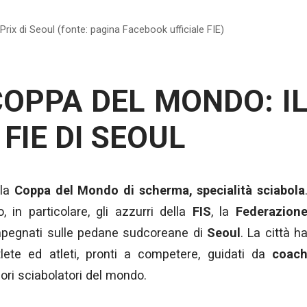
Prix di Seoul (fonte: pagina Facebook ufficiale FIE)
COPPA DEL MONDO: I
FIE DI SEOUL
lla
Coppa del Mondo di scherma, specialità sciabola
in particolare, gli azzurri della
FIS
, la
Federazion
impegnati sulle pedane sudcoreane di
Seoul
. La città h
atlete ed atleti, pronti a competere, guidati da
coac
liori sciabolatori del mondo.