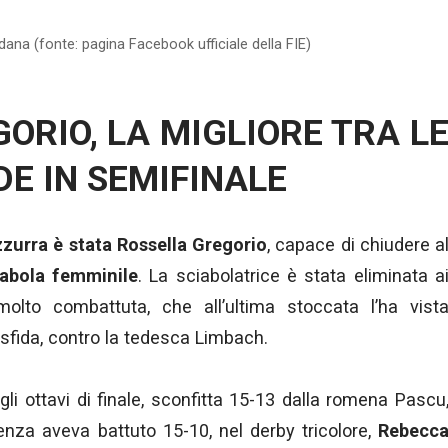
dana (fonte: pagina Facebook ufficiale della FIE)
ORIO, LA MIGLIORE TRA L
DE IN SEMIFINALE
zzurra è stata Rossella Gregorio
, capace di chiudere a
iabola femminile
. La sciabolatrice è stata eliminata a
molto combattuta, che all’ultima stoccata l’ha vist
sfida, contro la tedesca Limbach.
gli ottavi di finale, sconfitta 15-13 dalla romena Pascu
enza aveva battuto 15-10, nel derby tricolore,
Rebecc