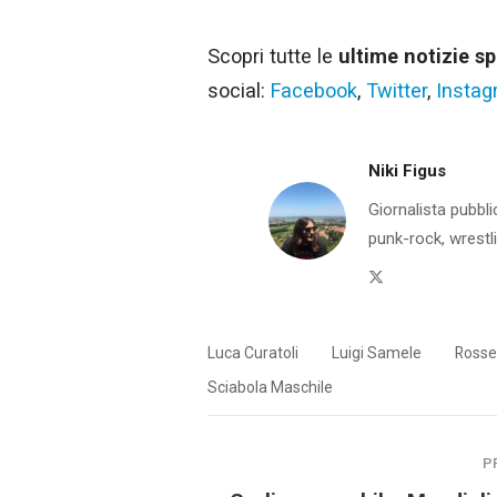
Scopri tutte le
ultime notizie sp
social:
Facebook
,
Twitter
,
Insta
Niki Figus
Giornalista pubblic
punk-rock, wrestli
Twitter
Luca Curatoli
Luigi Samele
Rosse
Sciabola Maschile
P