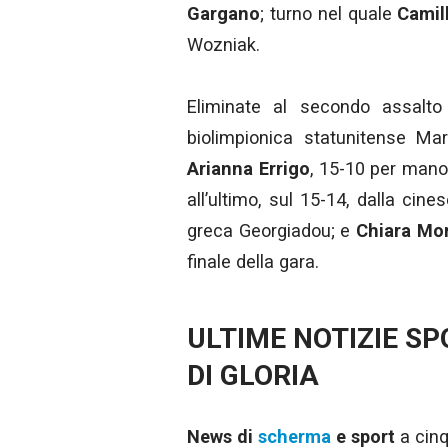
Gargano
; turno nel quale
Camil
Wozniak.
Eliminate al secondo assalto 
biolimpionica statunitense Mar
Arianna Errigo
, 15-10 per man
all’ultimo, sul 15-14, dalla cin
greca Georgiadou; e
Chiara Mor
finale della gara.
ULTIME NOTIZIE S
DI GLORIA
News di
scherma
e sport
a cinq