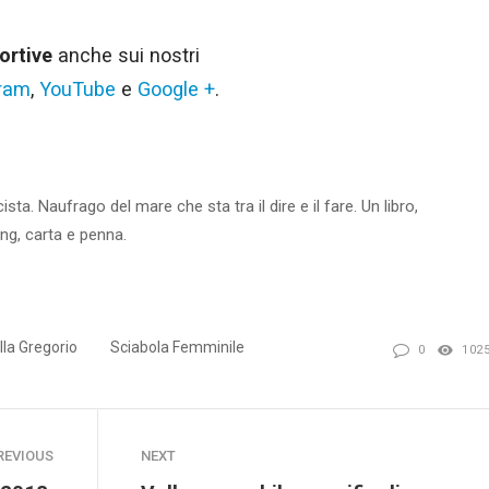
ortive
anche sui nostri
gram
,
YouTube
e
Google +
.
ista. Naufrago del mare che sta tra il dire e il fare. Un libro,
ng, carta e penna.
lla Gregorio
Sciabola Femminile
0
102
REVIOUS
NEXT