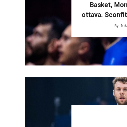
Basket, Mond
ottava. Sconfit
Nik
By