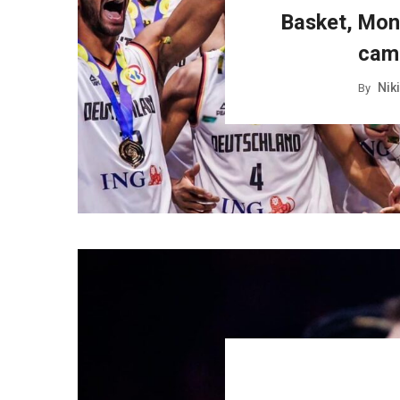
Basket, Mond
cam
Nik
By