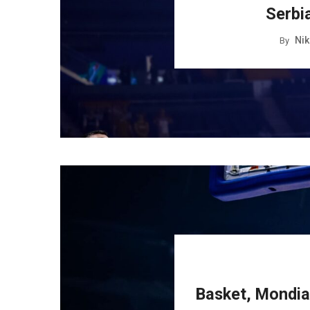
Serbia
Nik
By
Basket, Mondial