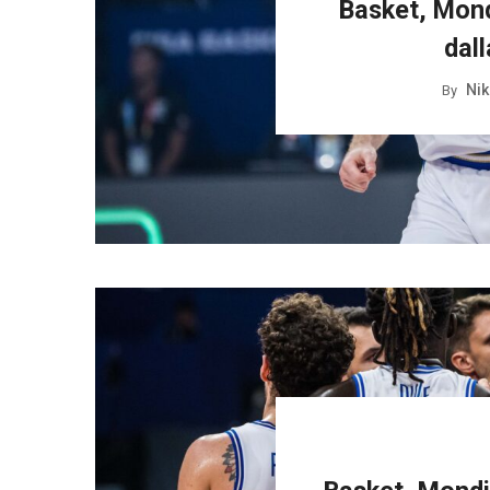
Basket, Mondi
dal
Nik
By