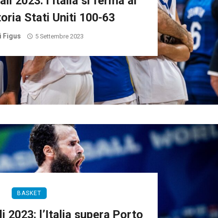
i 2023: l’Italia si ferma ai
toria Stati Uniti 100-63
i Figus
5 Settembre 2023
BASKET
i 2023: l’Italia supera Porto